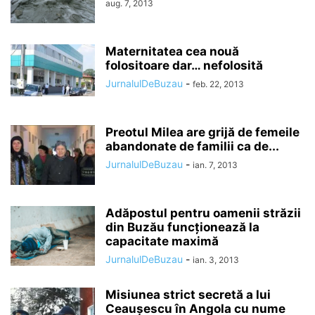
aug. 7, 2013
Maternitatea cea nouă
folositoare dar… nefolosită
JurnalulDeBuzau
-
feb. 22, 2013
Preotul Milea are grijă de femeile
abandonate de familii ca de...
JurnalulDeBuzau
-
ian. 7, 2013
Adăpostul pentru oamenii străzii
din Buzău funcţionează la
capacitate maximă
JurnalulDeBuzau
-
ian. 3, 2013
Misiunea strict secretă a lui
Ceaușescu în Angola cu nume