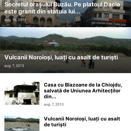
Secretul oraşului Buzău. Pe platoul Dacia
este granit din statuia lui...
aug. 19, 2013
Vulcanii Noroioşi, luaţi cu asalt de turişti
aug. 7, 2013
Casa cu Blazoane de la Chiojdu,
salvată de Uniunea Arhitecţilor
din...
aug. 7, 2013
Vulcanii Noroioşi, luaţi cu asalt
de turişti