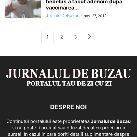
bebeluş a făcut adenom după
vaccinarea...
JurnalulDeBuzau
-
nov. 27, 2012
1
2
3
DESPRE NOI
Continutul portalului este proprietatea
Jurnalul de Buzau
si nu poate fi preluat sau difuzat decat cu precizarea
sursei. In cazul in care doriti detalii suplimentare despre