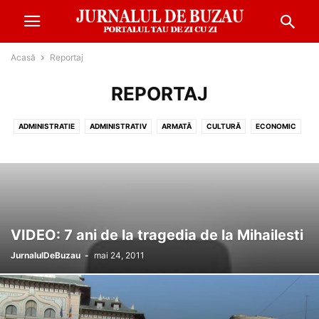
Acasă
Reportaj
REPORTAJ
ADMINISTRATIE
ADMINISTRATIV
ARMATĂ
CULTURĂ
ECONOMIC
EDUCATIE
EVENIMENT
FINANŢE
METEO
MONDEN
POLITIC
REPORTAJ
SANATATE
SOCIAL
SPORT
VIDEO: 7 ani de la tragedia de la Mihailesti
JurnalulDeBuzau
-
mai 24, 2011