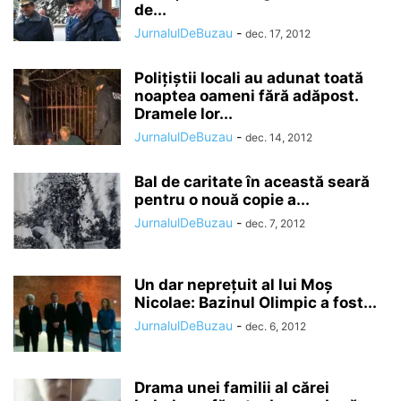
de...
JurnalulDeBuzau
-
dec. 17, 2012
Poliţiştii locali au adunat toată
noaptea oameni fără adăpost.
Dramele lor...
JurnalulDeBuzau
-
dec. 14, 2012
Bal de caritate în această seară
pentru o nouă copie a...
JurnalulDeBuzau
-
dec. 7, 2012
Un dar nepreţuit al lui Moş
Nicolae: Bazinul Olimpic a fost...
JurnalulDeBuzau
-
dec. 6, 2012
Drama unei familii al cărei