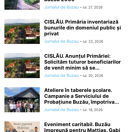
Jurnalul de Buzau
-
iul. 27, 2026
CISLĂU. Primăria inventariază
bunurile din domeniul public și
privat
Jurnalul de Buzau
-
iul. 23, 2026
CISLĂU. Anunțul Primăriei:
Solicităm tuturor beneficiarilor
de venit minim să se...
Jurnalul de Buzau
-
iul. 20, 2026
Ateliere în taberele școlare.
Campanie a Serviciului de
Probațiune Buzău, împotriva...
Jurnalul de Buzau
-
iul. 18, 2026
Eveniment caritabil. Buzău
împreună pentru Mattias. Gabi