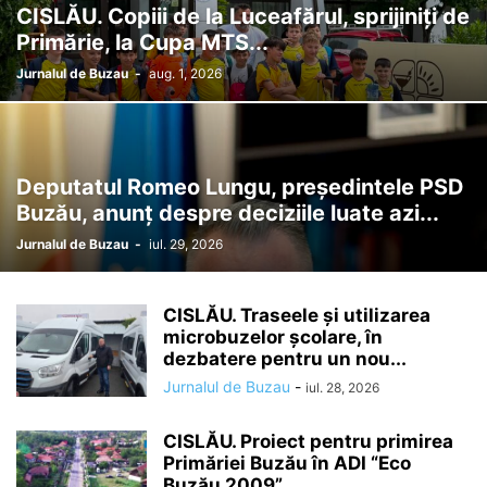
CISLĂU. Copiii de la Luceafărul, sprijiniți de
Primărie, la Cupa MTS...
Jurnalul de Buzau
-
aug. 1, 2026
Deputatul Romeo Lungu, președintele PSD
Buzău, anunț despre deciziile luate azi...
Jurnalul de Buzau
-
iul. 29, 2026
CISLĂU. Traseele și utilizarea
microbuzelor școlare, în
dezbatere pentru un nou...
Jurnalul de Buzau
-
iul. 28, 2026
CISLĂU. Proiect pentru primirea
Primăriei Buzău în ADI “Eco
Buzău 2009”