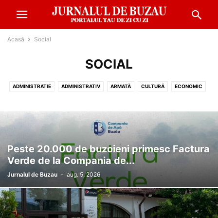
Acasă
Social
SOCIAL
ADMINISTRATIE
ADMINISTRATIV
ARMATĂ
CULTURĂ
ECONOMIC
EDUCATIE
EVENIMENT
FINANŢE
METEO
MONDEN
POLITIC
REPORTAJ
SANATATE
SOCIAL
SPORT
Peste 20.000 de buzoieni primesc Factura
Verde de la Compania de...
Jurnalul de Buzau
-
aug. 5, 2026