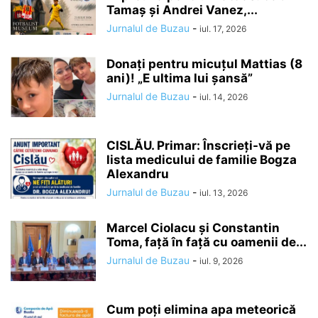
Tamaș și Andrei Vanez,...
Jurnalul de Buzau
-
iul. 17, 2026
Donați pentru micuțul Mattias (8
ani)! „E ultima lui șansă”
Jurnalul de Buzau
-
iul. 14, 2026
CISLĂU. Primar: Înscrieți-vă pe
lista medicului de familie Bogza
Alexandru
Jurnalul de Buzau
-
iul. 13, 2026
Marcel Ciolacu și Constantin
Toma, față în față cu oamenii de...
Jurnalul de Buzau
-
iul. 9, 2026
Cum poți elimina apa meteorică