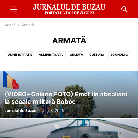
Acasă
Armată
ARMATĂ
ADMINISTRATIE
ADMINISTRATIV
ARMATĂ
CULTURĂ
ECONOMIC
EDUCATIE
EVENIMENT
FINANŢE
METEO
MONDEN
POLITIC
REPORTAJ
SANATATE
SOCIAL
SPORT
(VIDEO+Galerie FOTO) Emoțiile absolvirii
la școala militară Boboc
Jurnalul de Buzau
-
aug. 3, 2026