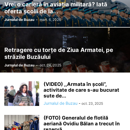
Vrei o carieră în aviația militară? Iată
oferta școlii de la...
Jurnalul de Buzau
-
mart. 6, 2026
Retragere cu torțe de Ziua Armatei, pe
străzile Buzăului
Jurnalul de Buzau
-
oct. 24, 2025
(VIDEO) ,,Armata în școli”,
activitate de care s-au bucurat
sute de...
Jurnalul de Buzau
-
oct. 23, 2025
(FOTO) Generalul de flotilă
aeriană Ovidiu Bălan a trecut în
rezervă....