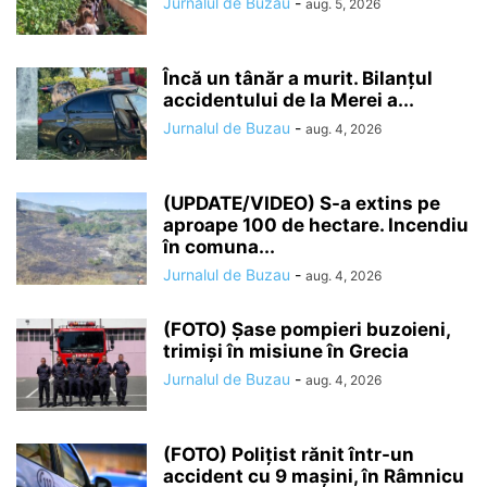
Jurnalul de Buzau
-
aug. 5, 2026
Încă un tânăr a murit. Bilanțul
accidentului de la Merei a...
Jurnalul de Buzau
-
aug. 4, 2026
(UPDATE/VIDEO) S-a extins pe
aproape 100 de hectare. Incendiu
în comuna...
Jurnalul de Buzau
-
aug. 4, 2026
(FOTO) Șase pompieri buzoieni,
trimiși în misiune în Grecia
Jurnalul de Buzau
-
aug. 4, 2026
(FOTO) Polițist rănit într-un
accident cu 9 mașini, în Râmnicu