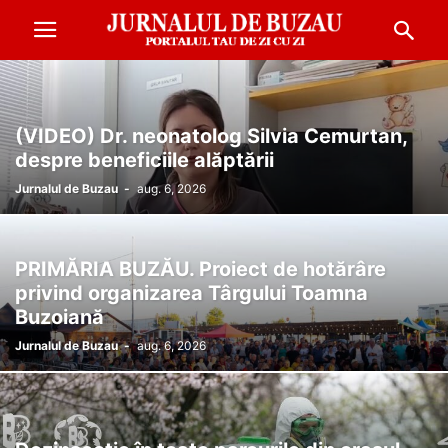
(VIDEO) Dr. neonatolog Silvia Cemurtan,
despre beneficiile alăptării
Jurnalul de Buzau
-
aug. 6, 2026
PRIMĂRIA BUZĂU. Proiect de hotărâre
privind organizarea Târgului Toamna
Buzoiană
Jurnalul de Buzau
-
aug. 6, 2026