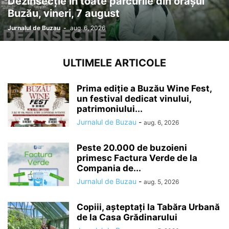
Dezinsecție în toate parcurile din orașul
Buzău, vineri, 7 august
Jurnalul de Buzau
-
aug. 6, 2026
ULTIMELE ARTICOLE
Prima ediție a Buzău Wine Fest,
un festival dedicat vinului,
patrimoniului...
Jurnalul de Buzau
-
aug. 6, 2026
Peste 20.000 de buzoieni
primesc Factura Verde de la
Compania de...
Jurnalul de Buzau
-
aug. 5, 2026
Copiii, așteptați la Tabăra Urbană
de la Casa Grădinarului