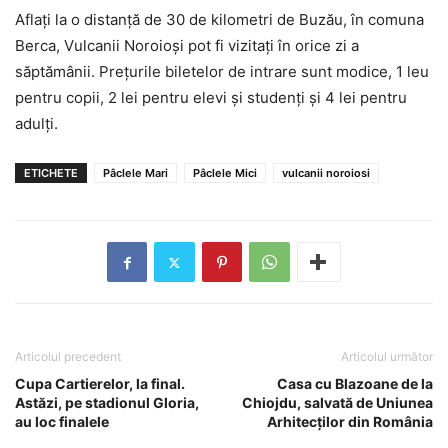
Aflaţi la o distanţă de 30 de kilometri de Buzău, în comuna
Berca, Vulcanii Noroioşi pot fi vizitaţi în orice zi a
săptămânii. Preţurile biletelor de intrare sunt modice, 1 leu
pentru copii, 2 lei pentru elevi şi studenţi şi 4 lei pentru
adulţi.
ETICHETE
Pâclele Mari
Pâclele Mici
vulcanii noroiosi
Articolul precedent
Articolul următor
Cupa Cartierelor, la final.
Casa cu Blazoane de la
Astăzi, pe stadionul Gloria,
Chiojdu, salvată de Uniunea
au loc finalele
Arhitecţilor din România