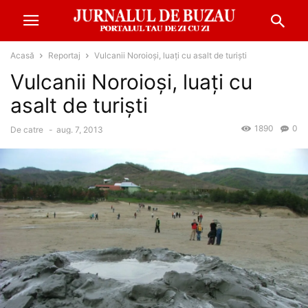
Acasă
Reportaj
Vulcanii Noroioşi, luaţi cu asalt de turişti
Vulcanii Noroioşi, luaţi cu
asalt de turişti
1890
0
De catre
-
aug. 7, 2013