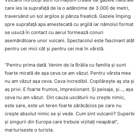
care ies la suprafaţă de la o adâncime de 3.000 de metri,
traversând un sol argilos şi pânza freatică. Gazele împing
spre suprafaţă apa amestecată cu argilă iar nămolul format
se usucă în contact cu aerul formează conuri
asemănătoare unor vulcani. Spectacolul este fascinant atât
pentru cei mici cât şi pentru cei mai în vârstă.
“Pentru prima dată. Venim de la Brăila cu familia şi sunt
foarte mirată de aşa ceva ce am văzut. Pentru vârsta mea
nu am văzut aşa ceva. Ceva incredibil. Copilăreşte aş sta şi
aş privi. E foarte frumos, impresionant. Şi peisaje, şi…, aşa
ceva nu am văzut. Din cauza uscăturii nu creşte nimic,
este sare, este un teren foarte sărăcăcios pe care nu
creşte absolut nimic se şi vede. Cum sint vulcanii? Superbi
şi singurii din Europa care trebuie vizitaţi neapărat”,
marturiseste o turista.