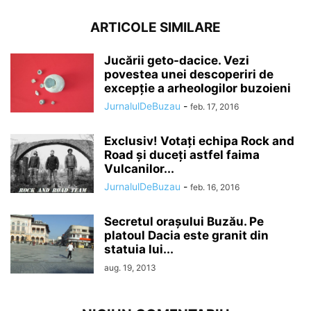
ARTICOLE SIMILARE
Jucării geto-dacice. Vezi
povestea unei descoperiri de
excepţie a arheologilor buzoieni
JurnalulDeBuzau
-
feb. 17, 2016
Exclusiv! Votaţi echipa Rock and
Road şi duceţi astfel faima
Vulcanilor...
JurnalulDeBuzau
-
feb. 16, 2016
Secretul oraşului Buzău. Pe
platoul Dacia este granit din
statuia lui...
aug. 19, 2013