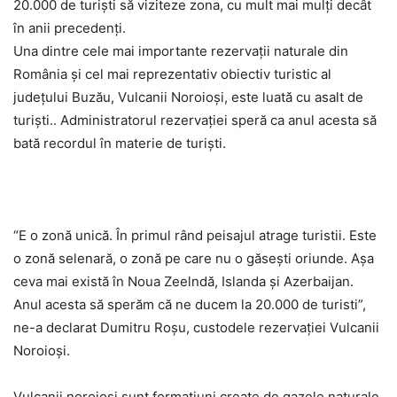
20.000 de turişti să viziteze zona, cu mult mai mulţi decât
în anii precedenţi.
Una dintre cele mai importante rezervații naturale din
România și cel mai reprezentativ obiectiv turistic al
județului Buzău, Vulcanii Noroioși, este luată cu asalt de
turiști.. Administratorul rezervaţiei speră ca anul acesta să
bată recordul în materie de turişti.
“E o zonă unică. În primul rând peisajul atrage turistii. Este
o zonă selenară, o zonă pe care nu o găseşti oriunde. Aşa
ceva mai există în Noua Zeelndă, Islanda şi Azerbaijan.
Anul acesta să sperăm că ne ducem la 20.000 de turisti”,
ne-a declarat Dumitru Roşu, custodele rezervaţiei Vulcanii
Noroioşi.
Vulcanii noroioşi sunt formaţiuni create de gazele naturale