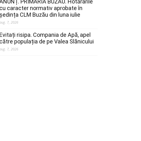
ANUNȚ. PRIMĂRIA BUZĂU. Hotărârile
cu caracter normativ aprobate în
ședința CLM Buzău din luna iulie
aug. 7, 2026
Evitați risipa. Compania de Apă, apel
către populația de pe Valea Slănicului
aug. 7, 2026