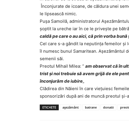
Înconjurate de icoane, de căldura unei seme
le lipsească nimic.
Puşa Samoilă, administratorul Aşezământulu
şoptit la ureche iar în ce le priveşte pe bătr
caldă pe care o au aici, că prin vorba bună ş
Cel care s-a gândit la neputinţa femeilor şi
îl numesc bunul Samaritean. Aşezământul de 
semenii săi.
Preotul Mihail Milea: ”
am observat că în ul
trist şi noi trebuie să avem grijă de ele pent
înconjurăm de iubire
„
Clădirea din Năieni în care vieţuiesc femeil
sponsorizări după ani de muncă preotul şi-a 
ETICHETE
aşezământ
batrane
donatii
preot