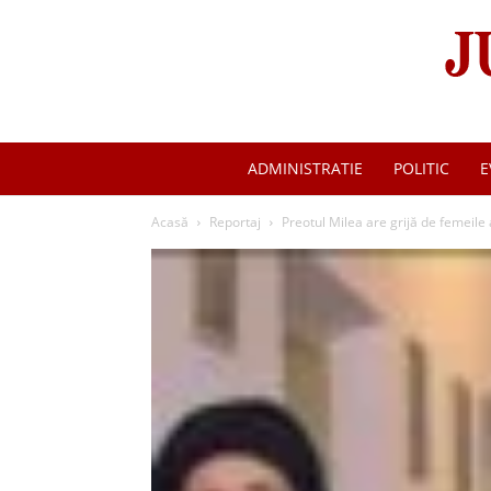
ADMINISTRATIE
POLITIC
E
Acasă
Reportaj
Preotul Milea are grijă de femeile 