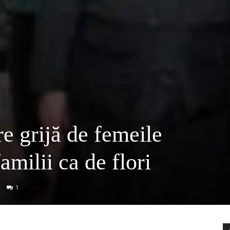
re grijă de femeile
milii ca de flori
1