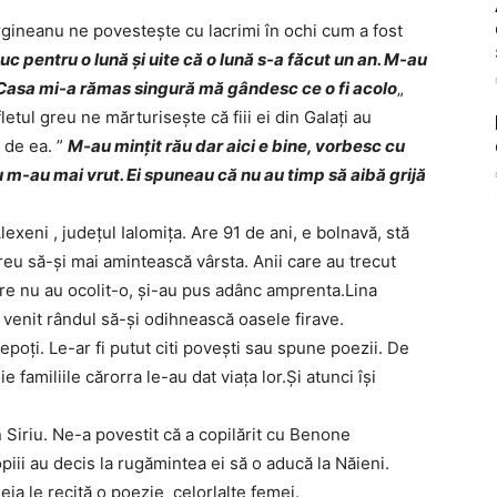
gineanu ne povesteşte cu lacrimi în ochi cum a fost
uc pentru o lună şi uite că o lună s-a făcut un an. M-au
 Casa mi-a rămas singură mă gândesc ce o fi acolo
„
tul greu ne mărturiseşte că fiii ei din Galaţi au
 de ea. ”
M-au minţit rău dar aici e bine, vorbesc cu
 m-au mai vrut. Ei spuneau că nu au timp să aibă grijă
exeni , judeţul Ialomiţa. Are 91 de ani, e bolnavă, stă
greu să-şi mai amintească vârsta. Anii care au trecut
re nu au ocolit-o, şi-au pus adânc amprenta.Lina
 venit rândul să-şi odihnească oasele firave.
 nepoţi. Le-ar fi putut citi poveşti sau spune poezii. De
 familiile cărorra le-au dat viaţa lor.Şi atunci îşi
 Siriu. Ne-a povestit că a copilărit cu Benone
iii au decis la rugămintea ei să o aducă la Năieni.
eia le recită o poezie celorlalte femei.