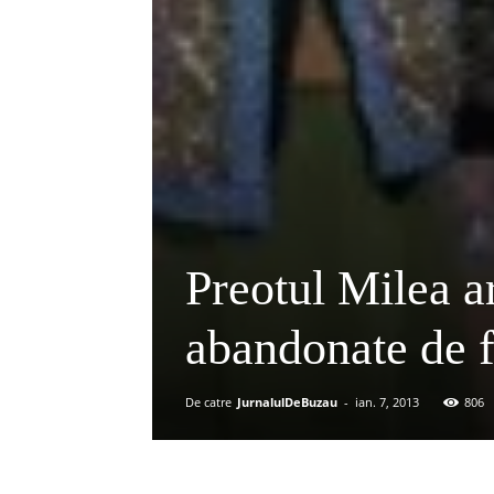
Preotul Milea a
abandonate de fa
De catre
JurnalulDeBuzau
-
ian. 7, 2013
806