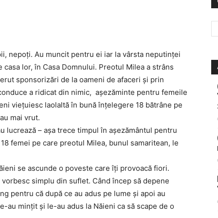
ii, nepoţi. Au muncit pentru ei iar la vârsta neputinţei
 casa lor, în Casa Domnului. Preotul Milea a strâns
cerut sponsorizări de la oameni de afaceri şi prin
conduce a ridicat din nimic, aşezăminte pentru femeile
ni vieţuiesc laolaltă în bună înţelegere 18 bătrâne pe
-au mai vrut.
u lucrează – aşa trece timpul în aşezământul pentru
 18 femei pe care preotul Milea, bunul samaritean, le
ăieni se ascunde o poveste care îţi provoacă fiori.
ne vorbesc simplu din suflet. Când încep să depene
Plâng pentru că după ce au adus pe lume şi apoi au
 le-au minţit şi le-au adus la Năieni ca să scape de o