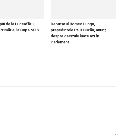
ii de la Luceafărul,
Deputatul Romeo Lungu,
e Primărie, la Cupa MTS
președintele PSD Buzău, anunț
despre deciziile luate azi în
Parlement