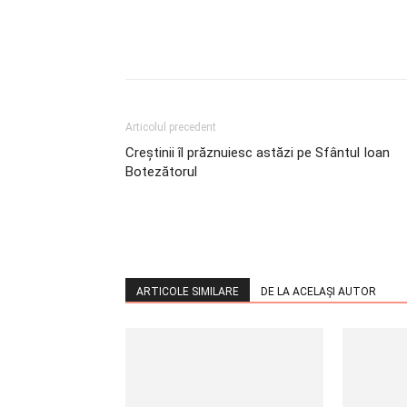
Articolul precedent
Creştinii îl prăznuiesc astăzi pe Sfântul Ioan
Botezătorul
ARTICOLE SIMILARE
DE LA ACELAȘI AUTOR