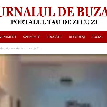
VENIMENT
SANATATE
EDUCATIE
REPORTAJ
SOCIAL
Jurnalul
abandonate de familii ca de flori
de
Buzau