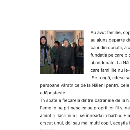
Acțiune
Au avut familie, cop
au ajuns departe de
bani din donaţii, a 
fundaţia pe care o 
abandonate. La Năie
care familiile nu le
Se roagă, citesc sa
persoane vârstnice de la Năieni pentru cele
adăposteşte.
În spatele fiecăreia dintre bătrânele de la N
Femeile ne primesc ca pe proprii lor fii şi 
amintiri, lacrimile li se înnoadă în bărbie. 
crscut unul, doi sau mai mulţi copii, aceştia