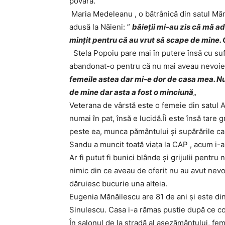
povară.
Maria Medeleanu , o bătrânică din satul Măr
adusă la Năieni: ”
băieţii mi-au zis că mă ad
minţit pentru că au vrut să scape de mine.
Stela Popoiu pare mai în putere însă cu sufle
abandonat-o pentru că nu mai aveau nevoie
femeile astea dar mi-e dor de casa mea. Nu
de mine dar asta a fost o minciună
„
Veterana de vârstă este o femeie din satul Al
numai în pat, însă e lucidă.Îi este însă tare 
peste ea, munca pământului şi supărările ca
Sandu a muncit toată viaţa la CAP , acum i-a
Ar fi putut fi bunici blânde şi grijulii pentru
nimic din ce aveau de oferit nu au avut nevoie
dăruiesc bucurie una alteia.
Eugenia Mănăilescu are 81 de ani şi este din
Sinulescu. Casa i-a rămas pustie după ce cop
În salonul de la stradă al aşezământului, fem