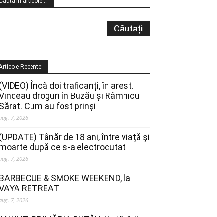
Cauta in articole …
Articole Recente:
(VIDEO) Încă doi traficanți, în arest.
Vindeau droguri în Buzău și Râmnicu
Sărat. Cum au fost prinși
aug. 7, 2026
(UPDATE) Tânăr de 18 ani, între viață și
moarte după ce s-a electrocutat
aug. 7, 2026
BARBECUE & SMOKE WEEKEND, la
VAYA RETREAT
aug. 7, 2026