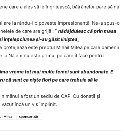
ne care a ales să le îngrijească, bătrânelor pare să nu
i are la rându-i o poveste impresionantă. Ne-a spus-o
ânelele de care are grijă : ”
nădăjduiesc că prin masa
i înţelepciunea şi-au găsit liniştea
„
 le protejează este preotul Mihail Milea pe care oamenii
la Năieni nu este primul pe care îl face pentru
tima vreme tot mai multe femei sunt abandonate. E
ru că sunt ca nişte flori pe care trebuie să le
e nimănui a fost un sediu de CAP. Cu donaţii şi
văzut încă un vis împlinit.
ul Milea
sponsorizări