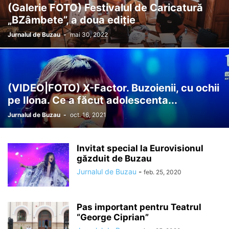
(Galerie FOTO) Festivalul de Caricatură
„BZâmbete”, a doua ediție
Jurnalul de Buzau
-
mai 30, 2022
(VIDEO|FOTO) X-Factor. Buzoienii, cu ochii
pe Ilona. Ce a făcut adolescenta...
Jurnalul de Buzau
-
oct. 16, 2021
Invitat special la Eurovisionul
găzduit de Buzau
Jurnalul de Buzau
-
feb. 25, 2020
Pas important pentru Teatrul
“George Ciprian”