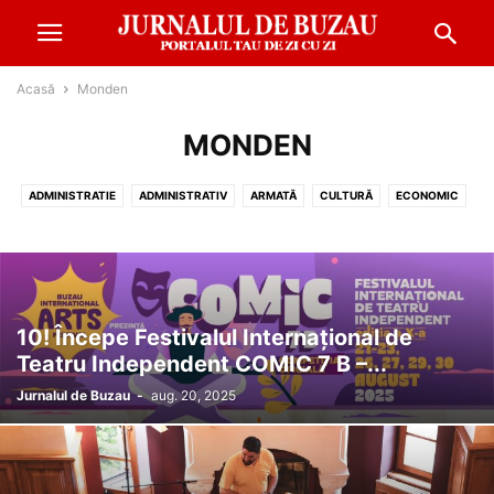
Acasă
Monden
MONDEN
ADMINISTRATIE
ADMINISTRATIV
ARMATĂ
CULTURĂ
ECONOMIC
EDUCATIE
EVENIMENT
FINANŢE
METEO
MONDEN
POLITIC
REPORTAJ
SANATATE
SOCIAL
SPORT
10! Începe Festivalul Internațional de
Teatru Independent COMIC 7 B –...
Jurnalul de Buzau
-
aug. 20, 2025