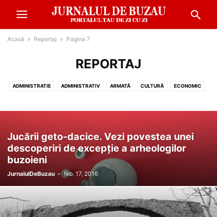
Acasă
Reportaj
Pagina 7
REPORTAJ
ADMINISTRATIE
ADMINISTRATIV
ARMATĂ
CULTURĂ
ECONOMIC
EDUCATIE
EVENIMENT
FINANŢE
METEO
MONDEN
POLITIC
REPORTAJ
SANATATE
SOCIAL
SPORT
Jucării geto-dacice. Vezi povestea unei
descoperiri de excepţie a arheologilor
buzoieni
JurnalulDeBuzau
-
feb. 17, 2016