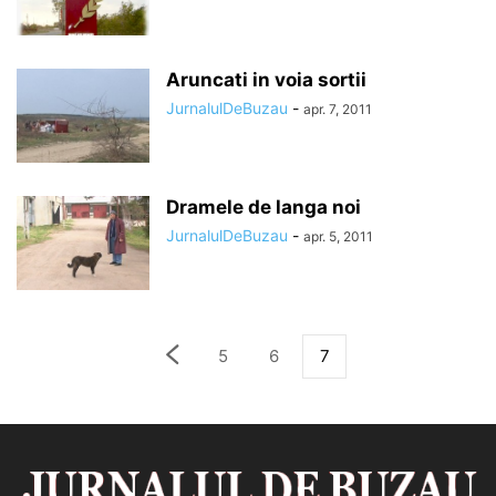
Aruncati in voia sortii
JurnalulDeBuzau
-
apr. 7, 2011
Dramele de langa noi
JurnalulDeBuzau
-
apr. 5, 2011
5
6
7