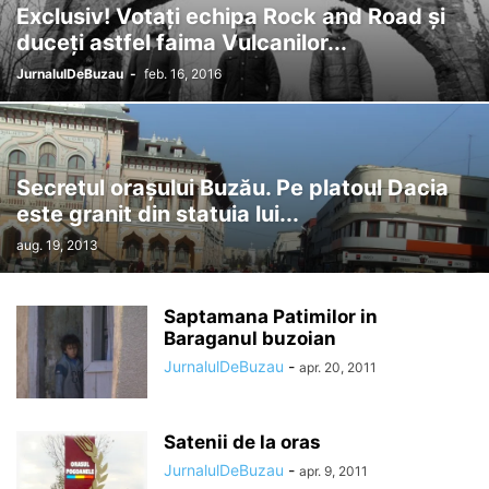
Exclusiv! Votaţi echipa Rock and Road şi
duceţi astfel faima Vulcanilor...
JurnalulDeBuzau
-
feb. 16, 2016
Secretul oraşului Buzău. Pe platoul Dacia
este granit din statuia lui...
aug. 19, 2013
Saptamana Patimilor in
Baraganul buzoian
JurnalulDeBuzau
-
apr. 20, 2011
Satenii de la oras
JurnalulDeBuzau
-
apr. 9, 2011