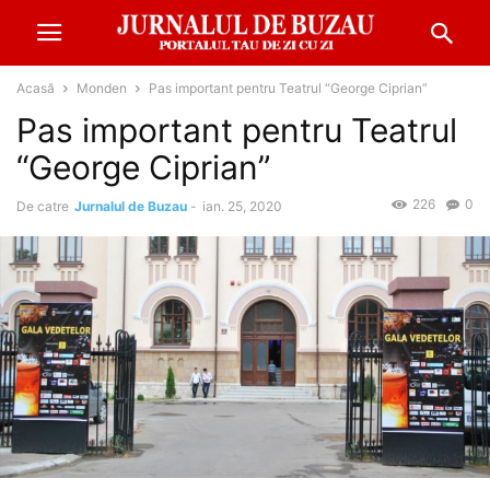
Acasă
Monden
Pas important pentru Teatrul “George Ciprian”
Pas important pentru Teatrul
“George Ciprian”
226
0
De catre
Jurnalul de Buzau
-
ian. 25, 2020