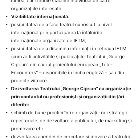
lumea, dar trebuie stabilite individual de către
organizațiile interesate.
Vizibilitate internațională
:
posibilitatea de a face teatrul cunoscut la nivel
internațional prin participarea la întâlnirile
internaționale organizate de IETM;
posibilitatea de a disemina informații în rețeaua IETM
(cum ar fi activitățile și publicațiile Teatrului „George
Ciprian” din cadrul proiectului european „Tele-
Encounters” – disponibile în limba engleză – sau din
proiecte viitoare.
Dezvoltarea Teatrului „George Ciprian” ca organizație
prin contactul cu profesioniști și organizații din țări
diferite:
schimb de bune practici între organizații: noi strategii
repertoriale, de dezvoltare a publicului, de marketing și
promovare etc.
dezvoltarea agendei de cercetare și inovare a teatrului