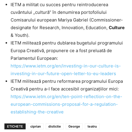
IETM a militat cu succes pentru reintroducerea
cuvântului „cultură” în denumirea portofoliului
Comisarului european Mariya Gabriel (Commissioner-
designate for Research, Innovation, Education,
Culture
& Youth).
IETM militează pentru dublarea bugetului programului
Europa Creativă, propunere ce a fost preluată de
Parlamentul European:
https://www.ietm.org/en/investing-in-our-culture-is-
investing-in-our-future-open-letter-to-eu-leaders
IETM militează pentru reformarea programului Europa
Creativă pentru a-l face accesibil organizațiilor mici:
https://www.ietm.org/en/ten-point-reflection-on-the-
european-commissions-proposal-for-a-regulation-
establishing-the-creative
ETICHETE
ciprian
distictie
George
teatru