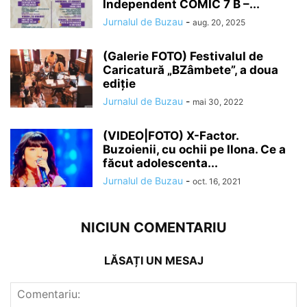
Independent COMIC 7 B –...
Jurnalul de Buzau
-
aug. 20, 2025
(Galerie FOTO) Festivalul de
Caricatură „BZâmbete”, a doua
ediție
Jurnalul de Buzau
-
mai 30, 2022
(VIDEO|FOTO) X-Factor.
Buzoienii, cu ochii pe Ilona. Ce a
făcut adolescenta...
Jurnalul de Buzau
-
oct. 16, 2021
NICIUN COMENTARIU
LĂSAȚI UN MESAJ