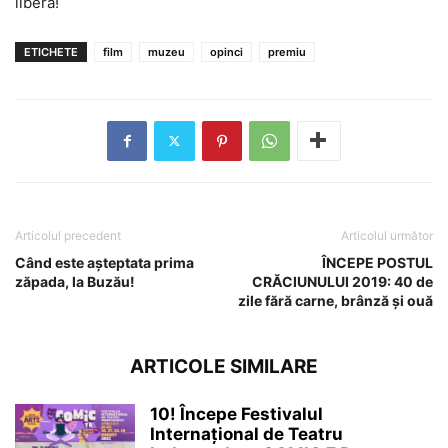
liberă!
ETICHETE
film
muzeu
opinci
premiu
Articolul precedent
Articolul următor
Când este așteptata prima
ÎNCEPE POSTUL
zăpada, la Buzău!
CRĂCIUNULUI 2019: 40 de
zile fără carne, brânză și ouă
ARTICOLE SIMILARE
10! Începe Festivalul
Internațional de Teatru