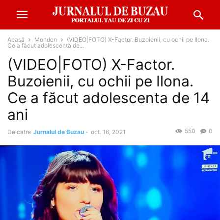
Acasă
Monden
(VIDEO|FOTO) X-Factor. Buzoienii, cu ochii pe Ilona.
Ce a făcut adolescenta de...
(VIDEO|FOTO) X-Factor.
Buzoienii, cu ochii pe Ilona.
Ce a făcut adolescenta de 14
ani
550
0
De catre
Jurnalul de Buzau
-
oct. 16, 2021