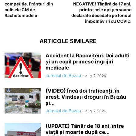
competiție. Frânturi din
NEGATIVE! Tânără de 17 ani,
culisele CM de
printre cele opt persoane
Rachetomodele
declarate decedate pe fondul
îmbolnăvirii cu COVID.
ARTICOLE SIMILARE
Accident la Racovițeni. Doi adulți
și un copil primesc îngrijiri
medicale
Jurnalul de Buzau
-
aug. 7, 2026
(VIDEO) Încă doi traficanți, în
arest. Vindeau droguri în Buzău
și...
Jurnalul de Buzau
-
aug. 7, 2026
(UPDATE) Tânăr de 18 ani, între
viață și moarte după ce...