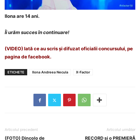
Ilona are 14 ani.
Îi urăm succes în continuare!
(VIDEO) Iată ce au scris și difuzat oficialii concursului, pe
pagina de facebook.
ETICHETE
Ilona Andreea Necula
X-Factor
Articolul precedent
Articolul următor
(FOTO) Dincolo de
RECORD și o PREMIERĂ