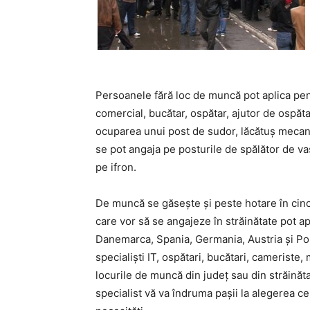
Persoanele fără loc de muncă pot aplica pen
comercial, bucătar, ospătar, ajutor de ospăt
ocuparea unui post de sudor, lăcătuş mecanic
se pot angaja pe posturile de spălător de vas
pe ifron.
De muncă se găseşte şi peste hotare în cinc
care vor să se angajeze în străinătate pot a
Danemarca, Spania, Germania, Austria şi Polon
specialişti IT, ospătari, bucătari, cameriste,
locurile de muncă din judeţ sau din străinăta
specialist vă va îndruma paşii la alegerea ce