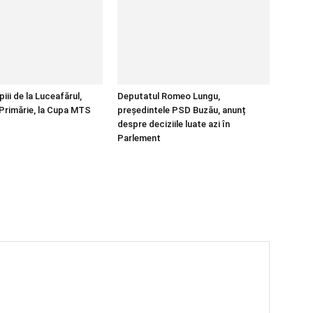
ii de la Luceafărul,
Deputatul Romeo Lungu,
e Primărie, la Cupa MTS
președintele PSD Buzău, anunț
despre deciziile luate azi în
Parlement