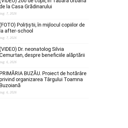
(VIDEO) 200 de copii, în Tabăra Urbană
de la Casa Grădinarului
aug. 7, 2026
(FOTO) Polițiștii, în mijlocul copiilor de
la after-school
aug. 7, 2026
(VIDEO) Dr. neonatolog Silvia
Cemurtan, despre beneficiile alăptării
aug. 6, 2026
PRIMĂRIA BUZĂU. Proiect de hotărâre
privind organizarea Târgului Toamna
Buzoiană
aug. 6, 2026