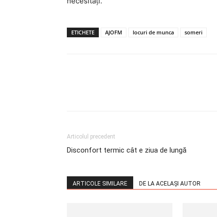
necesităţi.
ETICHETE
AJOFM
locuri de munca
someri
Articolul precedent
Disconfort termic cât e ziua de lungă
ARTICOLE SIMILARE
DE LA ACELAȘI AUTOR