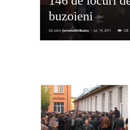
146 de locuri d
buzoieni
De catre
JurnalulDeBuzau
-
iul. 14, 2011
128
Acțiune