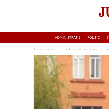
ADMINISTRATIE
POLITIC
E
Acasă
Social
146 de locuri de muncă pentru șomer