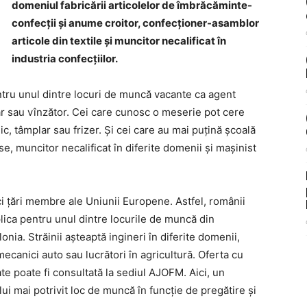
domeniul fabricării articolelor de îmbrăcăminte-
confecţii și anume croitor, confecţioner-asamblor
articole din textile şi muncitor necalificat în
industria confecţiilor.
tru unul dintre locuri de muncă vacante ca agent
ar sau vînzător. Cei care cunosc o meserie pot cere
, tâmplar sau frizer. Şi cei care au mai puţină şcoală
e, muncitor necalificat în diferite domenii şi maşinist
i ţări membre ale Uniunii Europene. Astfel, românii
plica pentru unul dintre locurile de muncă din
ia. Străinii aşteaptă ingineri în diferite domenii,
 mecanici auto sau lucrători în agricultură. Oferta cu
te poate fi consultată la sediul AJOFM. Aici, un
lui mai potrivit loc de muncă în funcţie de pregătire şi