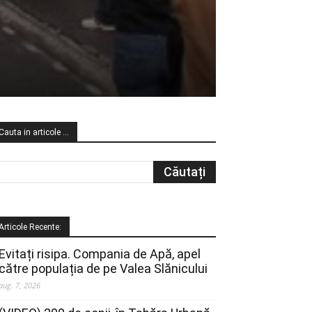
Cauta in articole …
Articole Recente:
Evitați risipa. Compania de Apă, apel
către populația de pe Valea Slănicului
aug. 7, 2026