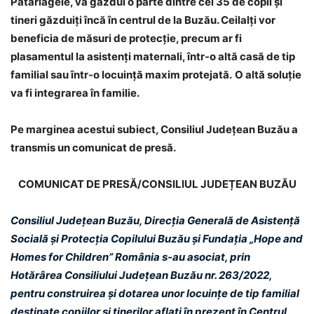
Pătârlagele, va găzdui o parte dintre cei 35 de copii și
tineri găzduiți încă în centrul de la Buzău. Ceilalți vor
beneficia de măsuri de protecție, precum ar fi
plasamentul la asistenți maternali, într-o altă casă de tip
familial sau într-o locuință maxim protejată.
O altă soluție
va fi integrarea în familie.
Pe marginea acestui subiect, Consiliul Județean Buzău a
transmis un comunicat de presă.
COMUNICAT DE PRESĂ/CONSILIUL JUDEȚEAN BUZĂU
Consiliul Județean Buzău, Direcția Generală de Asistență
Socială și Protecția Copilului Buzău și Fundația „Hope and
Homes for Children” România s-au asociat, prin
Hotărârea Consiliului Județean Buzău nr. 263/2022,
pentru construirea și dotarea unor locuințe de tip familial
destinate copiilor și tinerilor aflați în prezent în Centrul