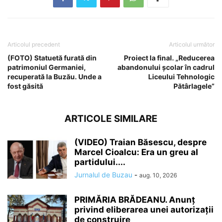
Articolul precedent
Articolul următor
(FOTO) Statuetă furată din
Proiect la final. „Reducerea
patrimoniul Germaniei,
abandonului școlar în cadrul
recuperată la Buzău. Unde a
Liceului Tehnologic
fost găsită
Pătârlagele”
ARTICOLE SIMILARE
(VIDEO) Traian Băsescu, despre
Marcel Cioalcu: Era un greu al
partidului....
Jurnalul de Buzau
-
aug. 10, 2026
PRIMĂRIA BRĂDEANU. Anunț
privind eliberarea unei autorizații
de construire