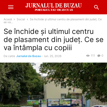
Acasă
Social
Se închide și ultimul centru de plasament din județ. Ce
se va...
Se închide și ultimul centru
de plasament din județ. Ce se
va întâmpla cu copiii
111
0
De catre
Jurnalul de Buzau
-
iun. 25, 2026