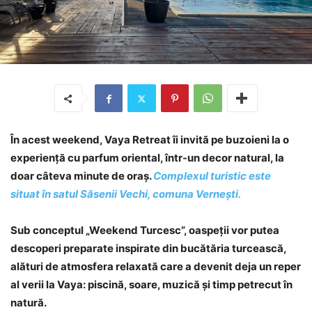
În acest weekend, Vaya Retreat îi invită pe buzoieni la o
experiență cu parfum oriental, într-un decor natural, la
doar câteva minute de oraș.
Complexul turistic este
situat în satul Săsenii Vechi, comuna Vernești.
Sub conceptul „Weekend Turcesc”, oaspeții vor putea
descoperi preparate inspirate din bucătăria turcească,
alături de atmosfera relaxată care a devenit deja un reper
al verii la Vaya: piscină, soare, muzică și timp petrecut în
natură.