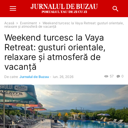
Acasă
Eveniment
Weekend turcesc la Vaya Retreat: gusturi orientale,
relaxare și atmosferă de vacanță
Weekend turcesc la Vaya
Retreat: gusturi orientale,
relaxare și atmosferă de
vacanță
57
0
De catre
Jurnalul de Buzau
-
iun. 26, 2026