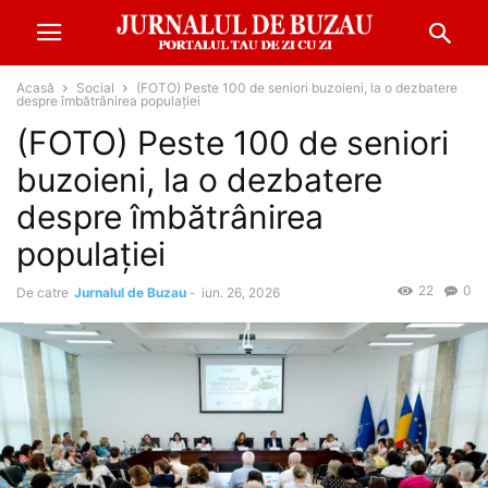
Acasă
Social
(FOTO) Peste 100 de seniori buzoieni, la o dezbatere
despre îmbătrânirea populației
(FOTO) Peste 100 de seniori
buzoieni, la o dezbatere
despre îmbătrânirea
populației
22
0
De catre
Jurnalul de Buzau
-
iun. 26, 2026