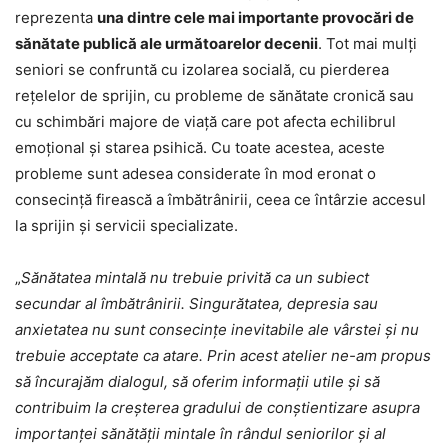
reprezenta
una dintre cele mai importante provocări de
sănătate publică ale următoarelor decenii
. Tot mai mulți
seniori se confruntă cu izolarea socială, cu pierderea
rețelelor de sprijin, cu probleme de sănătate cronică sau
cu schimbări majore de viață care pot afecta echilibrul
emoțional și starea psihică. Cu toate acestea, aceste
probleme sunt adesea considerate în mod eronat o
consecință firească a îmbătrânirii, ceea ce întârzie accesul
la sprijin și servicii specializate.
„
Sănătatea mintală nu trebuie privită ca un subiect
secundar al îmbătrânirii. Singurătatea, depresia sau
anxietatea nu sunt consecințe inevitabile ale vârstei și nu
trebuie acceptate ca atare. Prin acest atelier ne-am propus
să încurajăm dialogul, să oferim informații utile și să
contribuim la creșterea gradului de conștientizare asupra
importanței sănătății mintale în rândul seniorilor și al