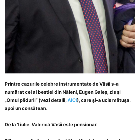
Printre cazurile celebre instrumentate de Văsîi s-a
numărat cel al bestiei din Năieni, Eugen Galeș, zis și
„Omul pădurii” (vezi detalii,
AICI
), care și-a ucis mătușa,
apoi un consătean
.
De la 1 iulie, Valerică Văsîi este pensionar.