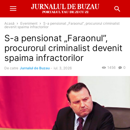
Acasă
Eveniment
S-a pensionat „Faraonul”, procurorul criminalist
devenit spaima infractorilor
S-a pensionat „Faraonul”,
procurorul criminalist devenit
spaima infractorilor
1456
0
De catre
Jurnalul de Buzau
-
iul. 3, 2026