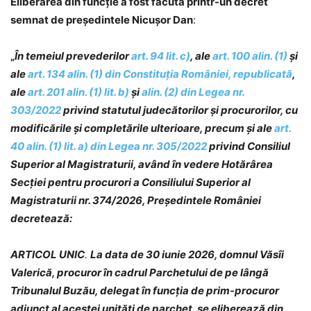
Eliberarea din funcție a fost făcută printr-un decret
semnat de președintele Nicușor Dan
:
„
În temeiul prevederilor
art. 94 lit. c)
, ale
art. 100 alin. (1)
și
ale
art. 134 alin. (1) din Constituția României, republicată
,
ale
art. 201 alin. (1) lit. b)
și
alin. (2) din Legea nr.
303/2022
privind statutul judecătorilor și procurorilor, cu
modificările și completările ulterioare, precum și ale
art.
40 alin. (1) lit. a) din Legea nr. 305/2022
privind Consiliul
Superior al Magistraturii, având în vedere Hotărârea
Secției pentru procurori a Consiliului Superior al
Magistraturii nr. 374/2026, Președintele României
decretează:
ARTICOL UNIC
.
La data de 30 iunie 2026, domnul Văsîi
Valerică, procuror în cadrul Parchetului de pe lângă
Tribunalul Buzău, delegat în funcția de prim-procuror
adjunct al acestei unități de parchet, se eliberează din