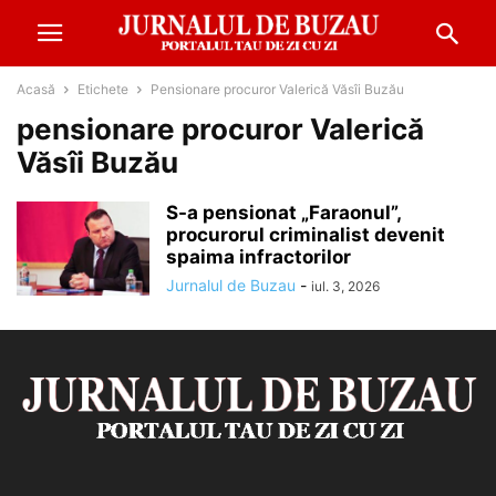
Acasă
Etichete
Pensionare procuror Valerică Văsîi Buzău
pensionare procuror Valerică
Văsîi Buzău
S-a pensionat „Faraonul”,
procurorul criminalist devenit
spaima infractorilor
Jurnalul de Buzau
-
iul. 3, 2026