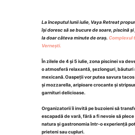
Acțiune
La începutul lunii iulie, Vaya Retreat pro
își doresc să se bucure de soare, piscină ș
la doar câteva minute de oraș.
Complexul tu
Vernești.
În zilele de 4 și 5 iulie, zona piscinei va de
o atmosferă relaxantă, șezlonguri, băuturi 
mexicană. Oaspeții vor putea savura tacos d
și mozzarella, aripioare crocante și stripsuri
garnituri delicioase.
Organizatorii îi invită pe buzoieni să tran
escapadă de vară, fără a fi nevoie să plece
natura și gastronomia într-o experiență potr
prieteni sau cupluri.