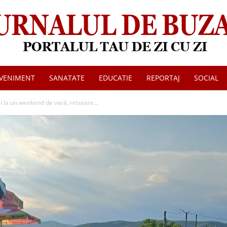
VENIMENT
SANATATE
EDUCATIE
REPORTAJ
SOCIAL
Jurnalul
ii la un weekend de vară, relaxare...
de
Buzau