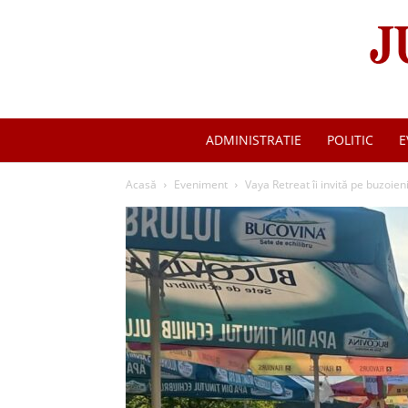
ADMINISTRATIE
POLITIC
E
Acasă
Eveniment
Vaya Retreat îi invită pe buzoien