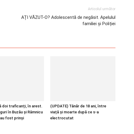
Articolul următor
t
AȚI VĂZUT-O? Adolescentă de negăsit. Apelulul
familiei și Poliției
 doi traficanți, în arest.
(UPDATE) Tânăr de 18 ani, între
guri în Buzău și Râmnicu
viață și moarte după ce s-a
au fost prinși
electrocutat