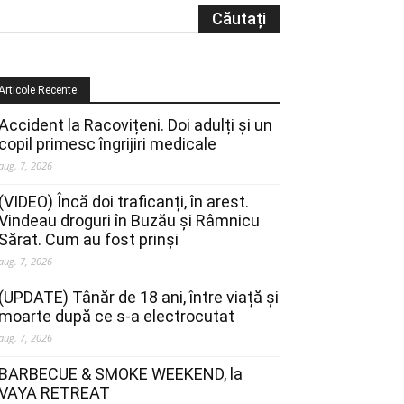
Articole Recente:
Accident la Racovițeni. Doi adulți și un
copil primesc îngrijiri medicale
aug. 7, 2026
(VIDEO) Încă doi traficanți, în arest.
Vindeau droguri în Buzău și Râmnicu
Sărat. Cum au fost prinși
aug. 7, 2026
(UPDATE) Tânăr de 18 ani, între viață și
moarte după ce s-a electrocutat
aug. 7, 2026
BARBECUE & SMOKE WEEKEND, la
VAYA RETREAT