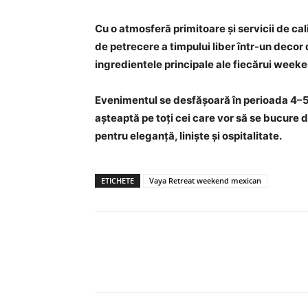
Cu o atmosferă primitoare și servicii de cal
de petrecere a timpului liber într-un decor
ingredientele principale ale fiecărui week
Evenimentul se desfășoară în perioada 4–5 iu
așteaptă pe toți cei care vor să se bucure d
pentru eleganță, liniște și ospitalitate.
ETICHETE
Vaya Retreat weekend mexican