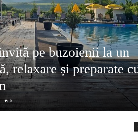
invită pe buzoienii la un
, relaxare și preparate c
an
0