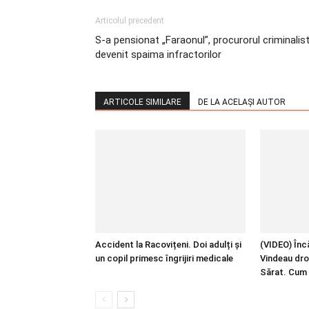
Articolul precedent
S-a pensionat „Faraonul”, procurorul criminalis
devenit spaima infractorilor
ARTICOLE SIMILARE
DE LA ACELAȘI AUTOR
Accident la Racovițeni. Doi adulți și
(VIDEO) Încă
un copil primesc îngrijiri medicale
Vindeau dro
Sărat. Cum 