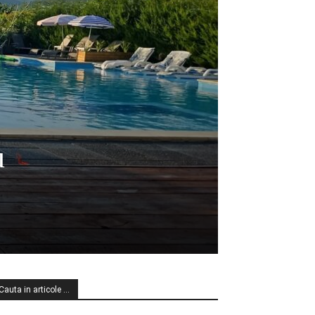
u
Cauta in articole …