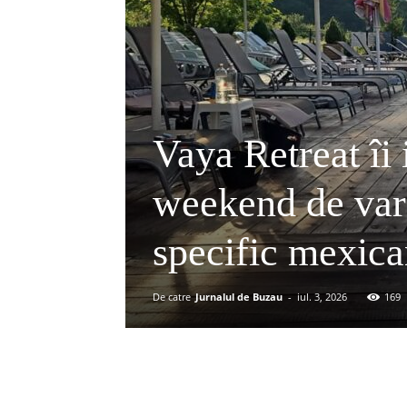
Vaya Retreat îi 
weekend de vară
specific mexic
De catre
Jurnalul de Buzau
-
iul. 3, 2026
169