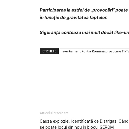
Participarea la astfel de „provocări” poate
în funcție de gravitatea faptelor.
Siguranța contează mai mult decât like-uri
ETICHETE
avertisment Poliția Română provocare TikT
Articolul precedent
Cauza exploziei, identificată de Distrigaz. Când
se poate locui din nou în blocul GEROM