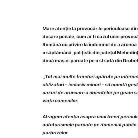
Acțiune
Mare atenție la provocările periculoase din
dosare penale, cum ar fi cazul unei provocă
Română cu privire la îndemnul de a arunca
o săptămână, polițiștii din județul Mehedinț
două mașini parcate pe o stradă din Drobe
,,
Tot mai multe trenduri apărute pe internet
utilizatori – inclusiv minori – să comită ges
cazuri de aruncare a obiectelor pe geam sa
viața oamenilor.
Atragem atenția asupra unui trend periculo
autoturismele parcate pe domeniul public ș
parbrizelor.