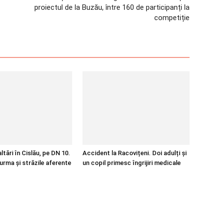
proiectul de la Buzău, între 160 de participanți la
competiție
tări în Cislău, pe DN 10.
Accident la Racovițeni. Doi adulți și
urma și străzile aferente
un copil primesc îngrijiri medicale