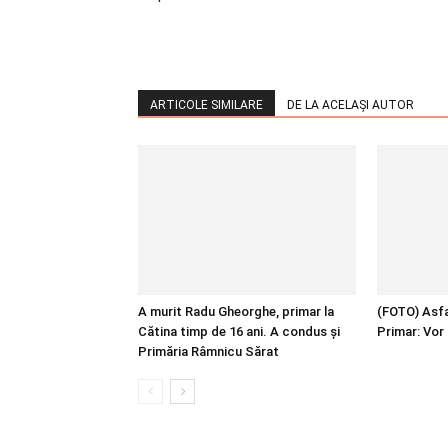
ARTICOLE SIMILARE
DE LA ACELAȘI AUTOR
A murit Radu Gheorghe, primar la
(FOTO) Asfal
Cătina timp de 16 ani. A condus și
Primar: Vor 
Primăria Râmnicu Sărat