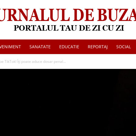
VENIMENT
SANATATE
EDUCATIE
REPORTAJ
SOCIAL
Jurnalul
 TikTok! Îți poate aduce dosar penal...
de
Buzau