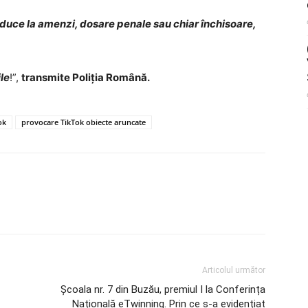
 duce la amenzi, dosare penale sau chiar închisoare,
le
!”,
transmite Poliția Română.
ok
provocare TikTok obiecte aruncate
Articolul următor
Școala nr. 7 din Buzău, premiul I la Conferința
Națională eTwinning. Prin ce s-a evidențiat