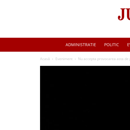
ADMINISTRATIE
POLITIC
E
Acasă
Eveniment
Nu accepta provocarea asta de pe