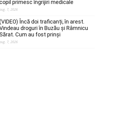
copil primesc îngrijiri medicale
aug. 7, 2026
(VIDEO) Încă doi traficanți, în arest.
Vindeau droguri în Buzău și Râmnicu
Sărat. Cum au fost prinși
aug. 7, 2026