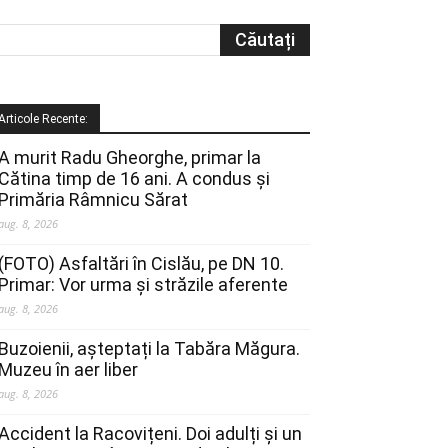
Articole Recente:
A murit Radu Gheorghe, primar la
Cătina timp de 16 ani. A condus și
Primăria Râmnicu Sărat
aug. 8, 2026
(FOTO) Asfaltări în Cislău, pe DN 10.
Primar: Vor urma și străzile aferente
aug. 8, 2026
Buzoienii, așteptați la Tabăra Măgura.
Muzeu în aer liber
aug. 8, 2026
Accident la Racovițeni. Doi adulți și un