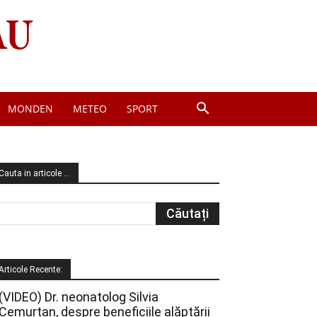
MONDEN
METEO
SPORT
Cauta in articole …
Articole Recente:
(VIDEO) Dr. neonatolog Silvia
Cemurtan, despre beneficiile alăptării