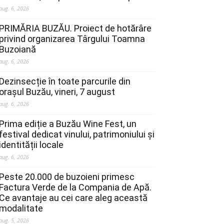
aug. 6, 2026
PRIMĂRIA BUZĂU. Proiect de hotărâre
privind organizarea Târgului Toamna
Buzoiană
aug. 6, 2026
Dezinsecție în toate parcurile din
orașul Buzău, vineri, 7 august
aug. 6, 2026
Prima ediție a Buzău Wine Fest, un
festival dedicat vinului, patrimoniului și
identității locale
aug. 6, 2026
Peste 20.000 de buzoieni primesc
Factura Verde de la Compania de Apă.
Ce avantaje au cei care aleg această
modalitate
aug. 5, 2026