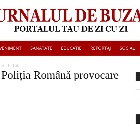
VENIMENT
SANATATE
EDUCATIE
REPORTAJ
SOCIAL
Jurnalul
care TikTok
t Poliția Română provocare
de
Buzau