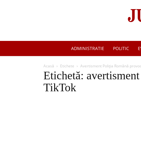
ADMINISTRATIE
POLITIC
E
Acasă
Etichete
Avertisment Poliția Română provo
Etichetă: avertismen
TikTok