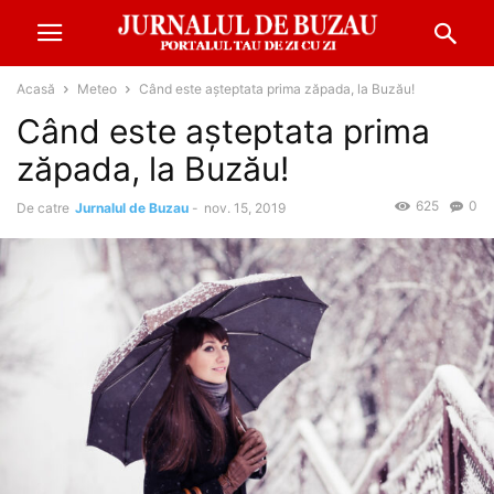
Acasă
Meteo
Când este așteptata prima zăpada, la Buzău!
Când este așteptata prima
zăpada, la Buzău!
625
0
De catre
Jurnalul de Buzau
-
nov. 15, 2019