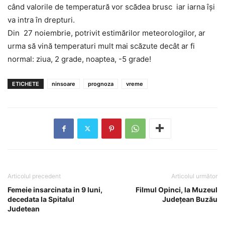
când valorile de temperatură vor scădea brusc iar iarna își
va intra în drepturi.
Din 27 noiembrie, potrivit estimărilor meteorologilor, ar
urma să vină temperaturi mult mai scăzute decât ar fi
normal: ziua, 2 grade, noaptea, -5 grade!
ETICHETE
ninsoare
prognoza
vreme
Articolul precedent
Articolul următor
Femeie insarcinata in 9 luni,
Filmul Opinci, la Muzeul
decedata la Spitalul
Județean Buzău
Judetean