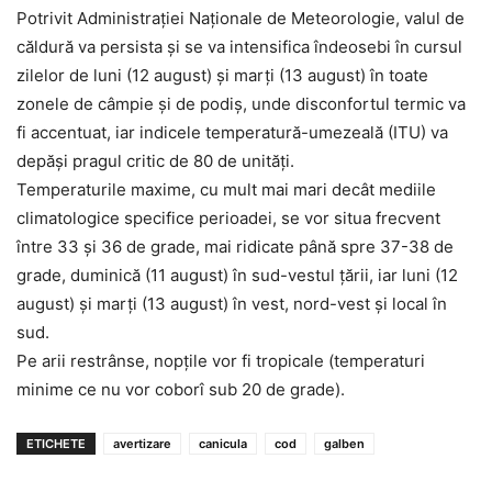
Potrivit Administraţiei Naţionale de Meteorologie, valul de
căldură va persista şi se va intensifica îndeosebi în cursul
zilelor de luni (12 august) şi marţi (13 august) în toate
zonele de câmpie şi de podiş, unde disconfortul termic va
fi accentuat, iar indicele temperatură-umezeală (ITU) va
depăşi pragul critic de 80 de unităţi.
Temperaturile maxime, cu mult mai mari decât mediile
climatologice specifice perioadei, se vor situa frecvent
între 33 şi 36 de grade, mai ridicate până spre 37-38 de
grade, duminică (11 august) în sud-vestul ţării, iar luni (12
august) şi marţi (13 august) în vest, nord-vest şi local în
sud.
Pe arii restrânse, nopţile vor fi tropicale (temperaturi
minime ce nu vor coborî sub 20 de grade).
ETICHETE
avertizare
canicula
cod
galben