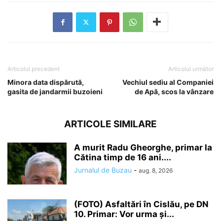
Articolul precedent
Articolul următor
Minora data dispărută,
Vechiul sediu al Companiei
gasita de jandarmii buzoieni
de Apă, scos la vânzare
ARTICOLE SIMILARE
A murit Radu Gheorghe, primar la
Cătina timp de 16 ani....
Jurnalul de Buzau
-
aug. 8, 2026
(FOTO) Asfaltări în Cislău, pe DN
10. Primar: Vor urma și...