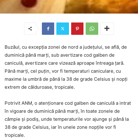
Buzăul, cu excepția zonei de nord a județului, se află, de
duminică până marți, sub avertizare cod galben de
caniculă, avertizare care vizează aproape întreaga țară.
Până marți, cel puțin, vor fi temperaturi caniculare, cu
maxime la umbră de până la 38 de grade Celsius și nopți
extrem de călduroase, tropicale.
Potrivit ANM, o atenţionare cod galben de caniculă a intrat
în vigoare de duminică până marţi, în toate zonele de
câmpie şi podiş, unde temperaturile vor ajunge şi până la
38 de grade Celsius, iar în unele zone nopţile vor fi
tropicale.