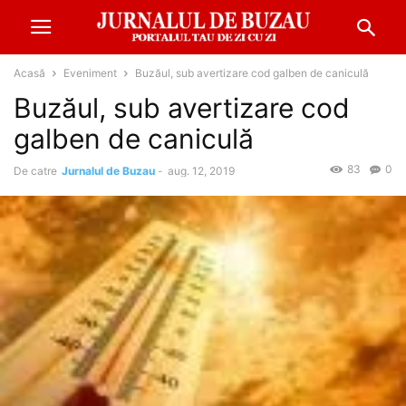
Acasă
Eveniment
Buzăul, sub avertizare cod galben de caniculă
Buzăul, sub avertizare cod
galben de caniculă
83
0
De catre
Jurnalul de Buzau
-
aug. 12, 2019