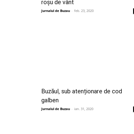
roșu de vânt
Jurnalul de Buzau
-
feb. 23, 2020
Buzăul, sub atenționare de cod
galben
Jurnalul de Buzau
-
ian. 31, 2020