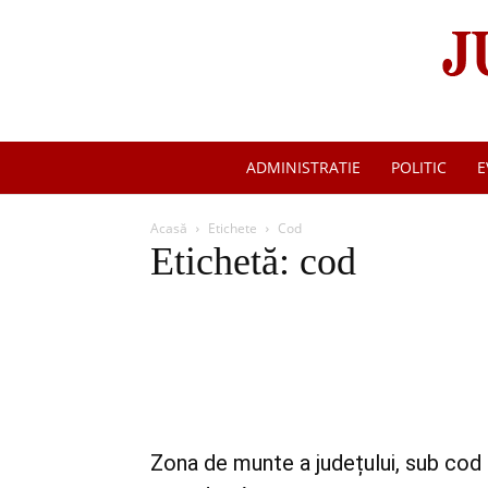
ADMINISTRATIE
POLITIC
E
Acasă
Etichete
Cod
Etichetă: cod
Zona de munte a județului, sub cod