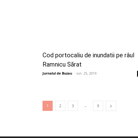
Cod portocaliu de inundatii pe râul
Ramnicu Sărat
Jurnalul de Buzau
-
iun. 25, 2019
...
1
2
3
9