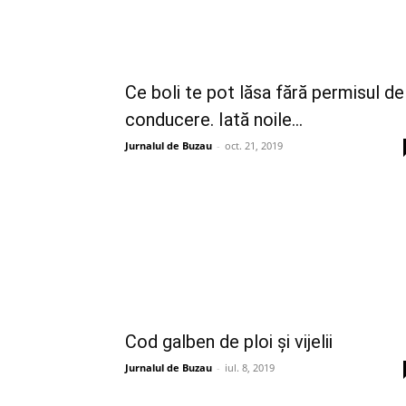
Ce boli te pot lăsa fără permisul de
conducere. Iată noile...
Jurnalul de Buzau
-
oct. 21, 2019
Cod galben de ploi și vijelii
Jurnalul de Buzau
-
iul. 8, 2019