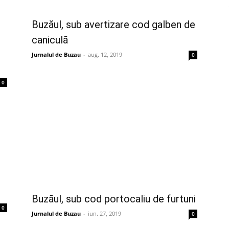
Buzăul, sub avertizare cod galben de
caniculă
Jurnalul de Buzau
-
aug. 12, 2019
0
0
Buzăul, sub cod portocaliu de furtuni
0
Jurnalul de Buzau
-
iun. 27, 2019
0