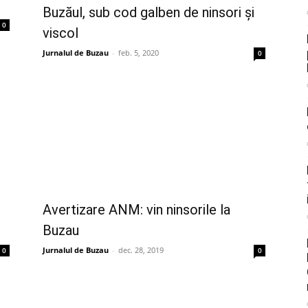
Buzăul, sub cod galben de ninsori și
0
viscol
Jurnalul de Buzau
-
feb. 5, 2020
0
Avertizare ANM: vin ninsorile la
Buzau
Jurnalul de Buzau
-
dec. 28, 2019
0
0