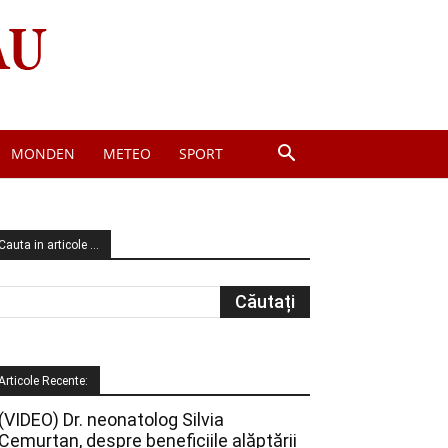
MONDEN
METEO
SPORT
Cauta in articole …
Articole Recente:
(VIDEO) Dr. neonatolog Silvia
Cemurtan, despre beneficiile alăptării