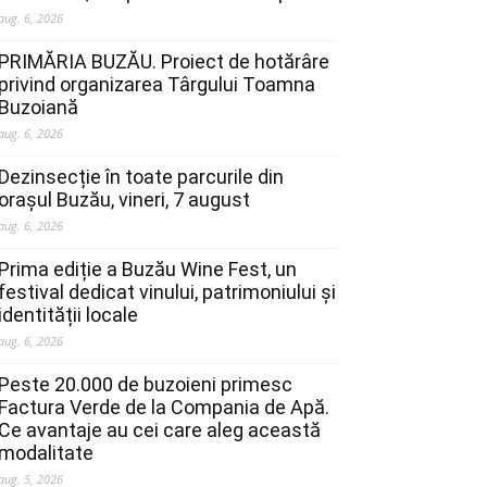
aug. 6, 2026
PRIMĂRIA BUZĂU. Proiect de hotărâre
privind organizarea Târgului Toamna
Buzoiană
aug. 6, 2026
Dezinsecție în toate parcurile din
orașul Buzău, vineri, 7 august
aug. 6, 2026
Prima ediție a Buzău Wine Fest, un
festival dedicat vinului, patrimoniului și
identității locale
aug. 6, 2026
Peste 20.000 de buzoieni primesc
Factura Verde de la Compania de Apă.
Ce avantaje au cei care aleg această
modalitate
aug. 5, 2026