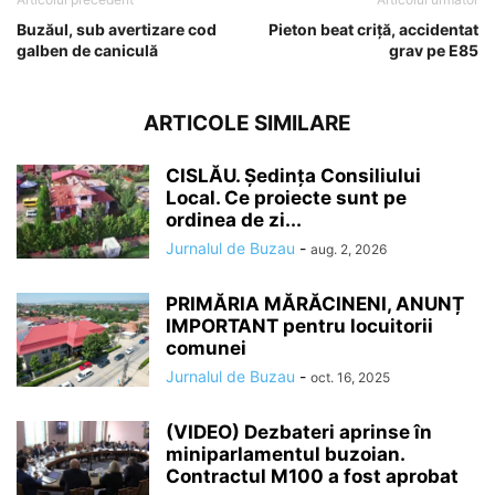
Buzăul, sub avertizare cod
Pieton beat criță, accidentat
galben de caniculă
grav pe E85
ARTICOLE SIMILARE
CISLĂU. Ședința Consiliului
Local. Ce proiecte sunt pe
ordinea de zi...
Jurnalul de Buzau
-
aug. 2, 2026
PRIMĂRIA MĂRĂCINENI, ANUNȚ
IMPORTANT pentru locuitorii
comunei
Jurnalul de Buzau
-
oct. 16, 2025
(VIDEO) Dezbateri aprinse în
miniparlamentul buzoian.
Contractul M100 a fost aprobat