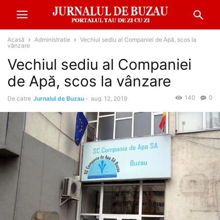
Acasă
Administratie
Vechiul sediu al Companiei de Apă, scos la
vânzare
Vechiul sediu al Companiei
de Apă, scos la vânzare
140
0
De catre
Jurnalul de Buzau
-
aug. 12, 2019