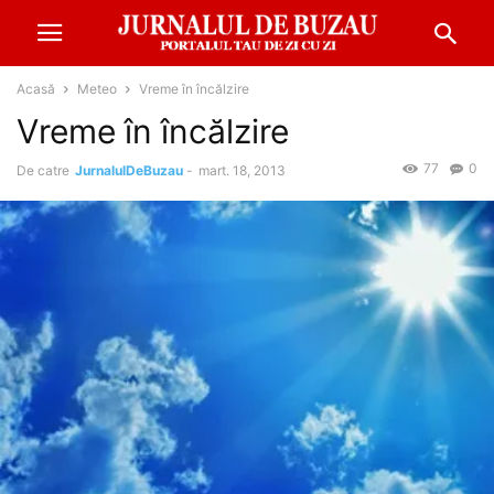
Acasă
Meteo
Vreme în încălzire
Vreme în încălzire
77
0
De catre
JurnalulDeBuzau
-
mart. 18, 2013