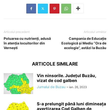
Articolul precedent
Articolul următor
Poluarea cu nutrienţi, adusă
Campania de Educaţie
în atenţia locuitorilor din
Ecologică şi Mediu ”Ora de
Verneşti
ecologie”, astăzi la Buzău
ARTICOLE SIMILARE
Vin ninsorile. Județul Buzău,
vizat de cod galben
Jurnalul de Buzau
-
ian. 26, 2023
S-a prelungit până luni dimineaţa
avertizarea Cod Galben de