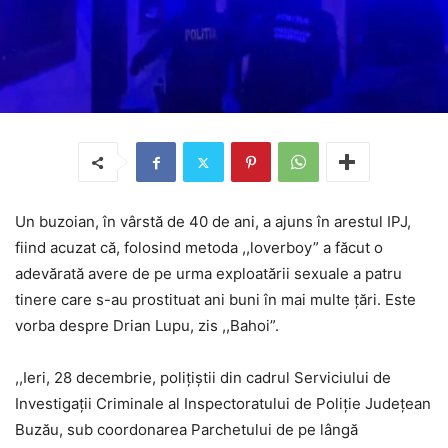
Un buzoian, în vârstă de 40 de ani, a ajuns în arestul IPJ,
fiind acuzat că, folosind metoda ,,loverboy” a făcut o
adevărată avere de pe urma exploatării sexuale a patru
tinere care s-au prostituat ani buni în mai multe țări. Este
vorba despre Drian Lupu, zis ,,Bahoi”.
,,Ieri, 28 decembrie, polițiștii din cadrul Serviciului de
Investigații Criminale al Inspectoratului de Poliție Județean
Buzău, sub coordonarea Parchetului de pe lângă