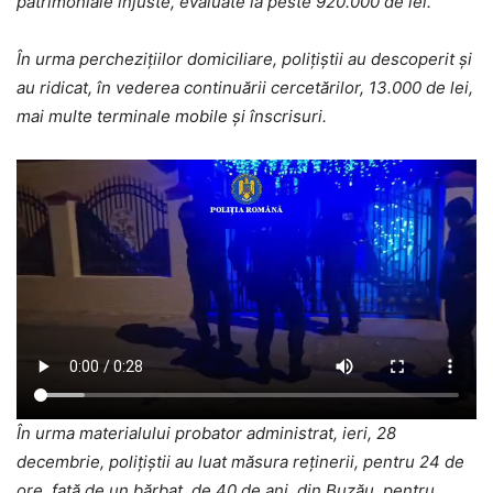
patrimoniale injuste, evaluate la peste 920.000 de lei.
În urma perchezițiilor domiciliare, polițiștii au descoperit și
au ridicat, în vederea continuării cercetărilor, 13.000 de lei,
mai multe terminale mobile și înscrisuri.
În urma materialului probator administrat, ieri, 28
decembrie, polițiștii au luat măsura reținerii, pentru 24 de
ore, față de un bărbat, de 40 de ani, din Buzău, pentru