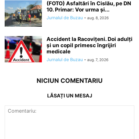
(FOTO) Asfaltări în Cislău, pe DN
10. Primar: Vor urma și...
Jurnalul de Buzau
-
aug. 8, 2026
Accident la Racovițeni. Doi adulți
și un copil primesc îngrijiri
medicale
Jurnalul de Buzau
-
aug. 7, 2026
NICIUN COMENTARIU
LĂSAȚI UN MESAJ