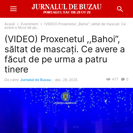
Acasă
Eveniment
(VIDEO) Proxenetul ,,Bahoi”, săltat de mascați. Ce
avere a făcut de pe...
(VIDEO) Proxenetul ,,Bahoi”,
săltat de mascați. Ce avere a
făcut de pe urma a patru
tinere
417
0
De catre
Jurnalul de Buzau
-
dec. 29, 2025