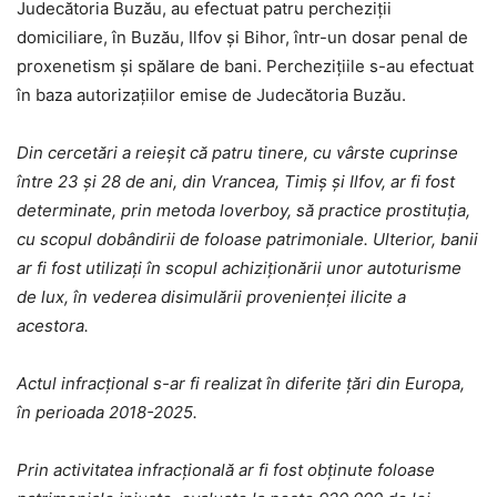
Judecătoria Buzău, au efectuat patru percheziții
domiciliare, în Buzău, Ilfov și Bihor, într-un dosar penal de
proxenetism și spălare de bani. Perchezițiile s-au efectuat
în baza autorizațiilor emise de Judecătoria Buzău.
Din cercetări a reieșit că patru tinere, cu vârste cuprinse
între 23 și 28 de ani, din Vrancea, Timiș și Ilfov, ar fi fost
determinate, prin metoda loverboy, să practice prostituția,
cu scopul dobândirii de foloase patrimoniale. Ulterior, banii
ar fi fost utilizați în scopul achiziționării unor autoturisme
de lux, în vederea disimulării provenienței ilicite a
acestora.
Actul infracțional s-ar fi realizat în diferite țări din Europa,
în perioada 2018-2025.
Prin activitatea infracțională ar fi fost obținute foloase