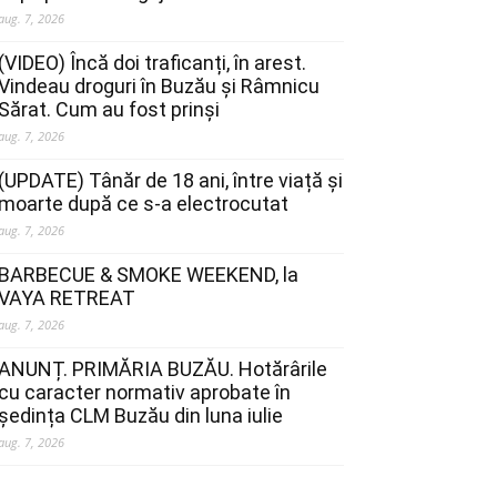
aug. 7, 2026
(VIDEO) Încă doi traficanți, în arest.
Vindeau droguri în Buzău și Râmnicu
Sărat. Cum au fost prinși
aug. 7, 2026
(UPDATE) Tânăr de 18 ani, între viață și
moarte după ce s-a electrocutat
aug. 7, 2026
BARBECUE & SMOKE WEEKEND, la
VAYA RETREAT
aug. 7, 2026
ANUNȚ. PRIMĂRIA BUZĂU. Hotărârile
cu caracter normativ aprobate în
ședința CLM Buzău din luna iulie
aug. 7, 2026