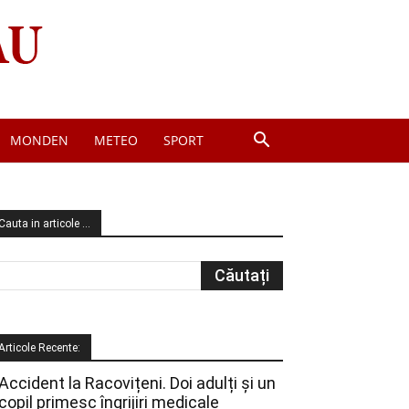
MONDEN
METEO
SPORT
Cauta in articole …
Articole Recente:
Accident la Racovițeni. Doi adulți și un
copil primesc îngrijiri medicale