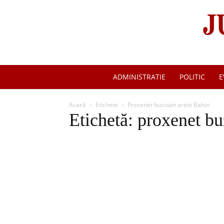
ADMINISTRATIE
POLITIC
E
Acasă
Etichete
Proxenet buzoian arest Bahoi
Etichetă: proxenet bu