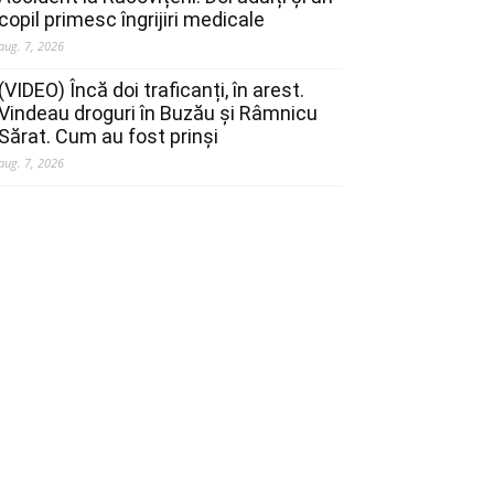
copil primesc îngrijiri medicale
aug. 7, 2026
(VIDEO) Încă doi traficanți, în arest.
Vindeau droguri în Buzău și Râmnicu
Sărat. Cum au fost prinși
aug. 7, 2026