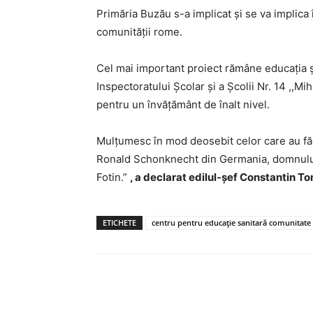
Primăria
Buzău s-a implicat și se va implica 
comunității rome.
Cel mai important proiect rămâne educația 
Inspectoratului Școlar și a Școlii Nr. 14 ,,M
pentru un învățământ de înalt nivel.
Mulțumesc în mod deosebit celor care au făc
Ronald Schonknecht din Germania, domnului 
Fotin.”
, a declarat edilul-șef Constantin T
ETICHETE
centru pentru educație sanitară comunitate