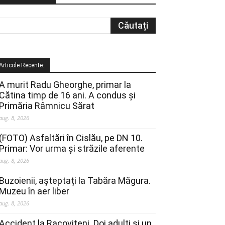
Articole Recente:
A murit Radu Gheorghe, primar la
Cătina timp de 16 ani. A condus și
Primăria Râmnicu Sărat
aug. 8, 2026
(FOTO) Asfaltări în Cislău, pe DN 10.
Primar: Vor urma și străzile aferente
aug. 8, 2026
Buzoienii, așteptați la Tabăra Măgura.
Muzeu în aer liber
aug. 8, 2026
Accident la Racovițeni. Doi adulți și un