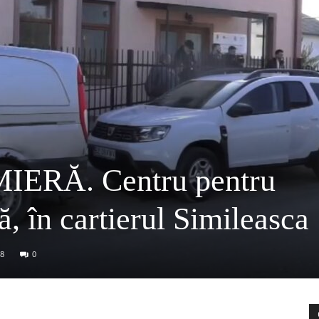
ERĂ. Centru pentru
ă, în cartierul Simileasca
8
0