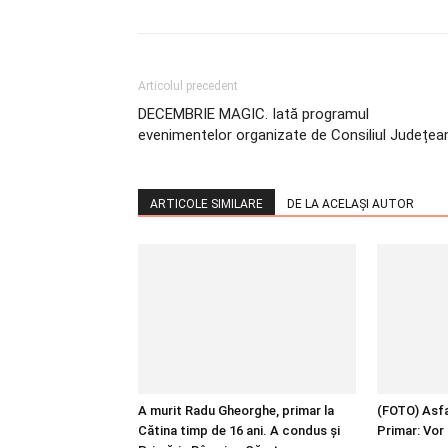
Articolul precedent
DECEMBRIE MAGIC. Iată programul
evenimentelor organizate de Consiliul Județea
ARTICOLE SIMILARE
DE LA ACELAȘI AUTOR
A murit Radu Gheorghe, primar la
(FOTO) Asfal
Cătina timp de 16 ani. A condus și
Primar: Vor 