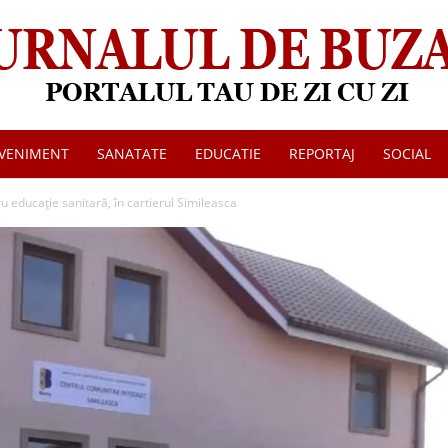
VENIMENT
SANATATE
EDUCATIE
REPORTAJ
SOCIAL
Jurnalul
 educație sanitară, în cartierul Simileasca
de
Buzau