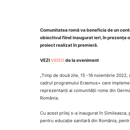
Acțiune
Comunitatea romă va beneficia de un centru
obiectivul fiind inaugurat ieri, în prezența o
proiect realizat în premieră.
VEZI
VIDEO
de la eveniment
„Timp de două zile, 15 -16 noiembrie 2022, s
cadrul programului Erasmus+ care implement
reprezentanți ai comunității rome din Germa
România.
Cu acest prilej s-a inaugurat în Simileasca, 
pentru educație sanitară din România, pent