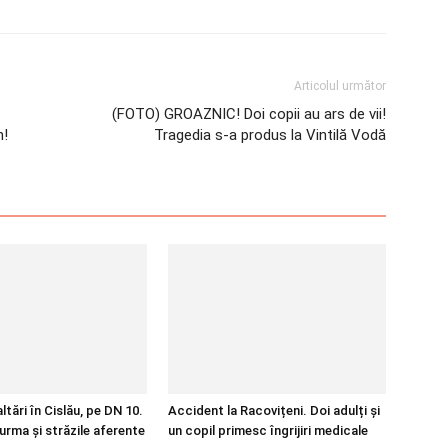
Articolul următor
(FOTO) GROAZNIC! Doi copii au ars de vii!
n!
Tragedia s-a produs la Vintilă Vodă
tări în Cislău, pe DN 10.
Accident la Racovițeni. Doi adulți și
urma și străzile aferente
un copil primesc îngrijiri medicale