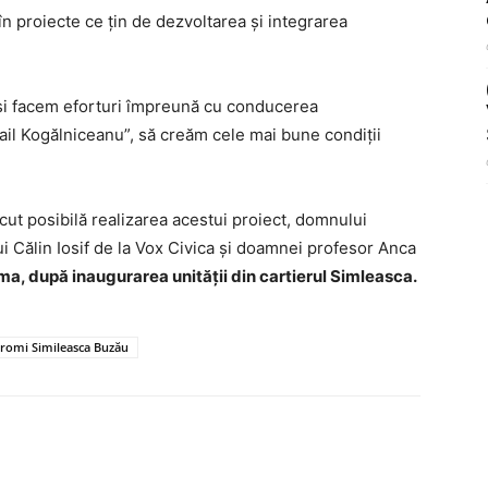
în proiecte ce țin de dezvoltarea și integrarea
și facem eforturi împreună cu conducerea
ihail Kogălniceanu”, să creăm cele mai bune condiții
ut posibilă realizarea acestui proiect, domnului
Călin Iosif de la Vox Civica și doamnei profesor Anca
oma, după inaugurarea unității din cartierul Simleasca.
 romi Simileasca Buzău