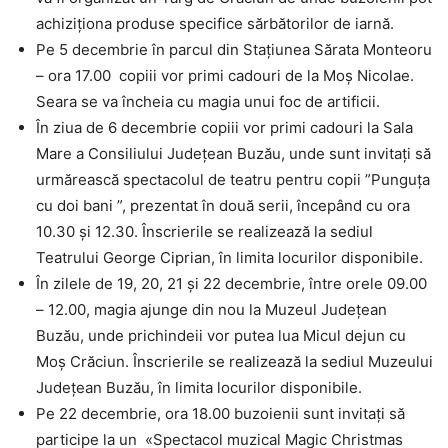
achiziționa produse specifice sărbătorilor de iarnă.
Pe 5 decembrie în parcul din Stațiunea Sărata Monteoru
– ora 17.00 copiii vor primi cadouri de la Moș Nicolae.
Seara se va încheia cu magia unui foc de artificii.
În ziua de 6 decembrie copiii vor primi cadouri la Sala
Mare a Consiliului Județean Buzău, unde sunt invitați să
urmărească spectacolul de teatru pentru copii ”Punguța
cu doi bani ”, prezentat în două serii, începând cu ora
10.30 și 12.30. Înscrierile se realizează la sediul
Teatrului George Ciprian, în limita locurilor disponibile.
În zilele de 19, 20, 21 și 22 decembrie, între orele 09.00
– 12.00, magia ajunge din nou la Muzeul Județean
Buzău, unde prichindeii vor putea lua Micul dejun cu
Moș Crăciun. Înscrierile se realizează la sediul Muzeului
Județean Buzău, în limita locurilor disponibile.
Pe 22 decembrie, ora 18.00 buzoienii sunt invitați să
participe la un «Spectacol muzical Magic Christmas