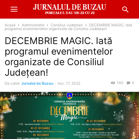
Acasă
Administratie
Consiliul Judetean
DECEMBRIE MAGIC. Iată
programul evenimentelor organizate de Consiliul Județean!
DECEMBRIE MAGIC. Iată
programul evenimentelor
organizate de Consiliul
Județean!
140
0
De catre
Jurnalul de Buzau
-
nov. 17, 2022