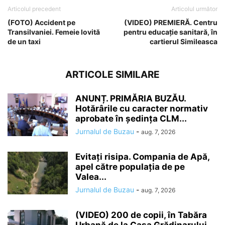
Articolul precedent
Articolul următor
(FOTO) Accident pe
(VIDEO) PREMIERĂ. Centru
Transilvaniei. Femeie lovită
pentru educație sanitară, în
de un taxi
cartierul Simileasca
ARTICOLE SIMILARE
ANUNȚ. PRIMĂRIA BUZĂU.
Hotărârile cu caracter normativ
aprobate în ședința CLM...
Jurnalul de Buzau
-
aug. 7, 2026
Evitați risipa. Compania de Apă,
apel către populația de pe
Valea...
Jurnalul de Buzau
-
aug. 7, 2026
(VIDEO) 200 de copii, în Tabăra