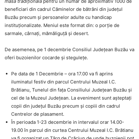
masă tradițională
pentru un număr de aproximativ 1000 de
beneficiari din cadrul Căminelor de bătrâni din județul
Buzău precum și persoanelor adulte cu handicap
instituționalizate. Meniul este format din: o porție de
sarmale, cârnați, mămăliguță și desert.
De asemenea, pe 1 decembrie Consiliul Județean Buzău va
oferi buzoienilor cocarde și stegulețe.
Pe data de 1 Decembrie – ora 17.00 va fi aprins
iluminatul festiv din parcul Centrului Muzeal I.C.
Brătianu, Tunelul din fața Consiliului Județean Buzău și
cel de la Muzeul Județean. La eveniment sunt așteptați
copii din județul Buzău precum și copiii din cadrul
Centrelor de plasament.
În perioada 1-23 decembrie in intervalul orar 14.00-
19.00 în parcul din curtea Centrului Muzeal I.C. Brătianu
va fi organizat un Târg de Crăciun de unde buzoienii pot