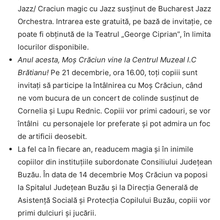
Jazz/ Craciun magic cu Jazz susținut de Bucharest Jazz
Orchestra. Intrarea este gratuită, pe bază de invitație, ce
poate fi obținută de la Teatrul „George Ciprian”, în limita
locurilor disponibile.
Anul acesta, Moș Crăciun vine la Centrul Muzeal I.C
Brătianu!
Pe 21 decembrie, ora 16.00, toți copiii sunt
invitați să participe la întâlnirea cu Moș Crăciun, când
ne vom bucura de un concert de colinde susținut de
Cornelia și Lupu Rednic. Copiii vor primi cadouri, se vor
întâlni cu personajele lor preferate și pot admira un foc
de artificii deosebit.
La fel ca în fiecare an, readucem magia și în inimile
copiilor din instituțiile subordonate Consiliului Județean
Buzău. În data de 14 decembrie Moș Crăciun va poposi
la Spitalul Județean Buzău și la Direcția Generală de
Asistență Socială și Protecția Copilului Buzău, copiii vor
primi dulciuri și jucării.