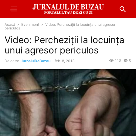
Acasă
Eveniment
Video: Percheziții la locuința unui agresor
periculos
Video: Percheziții la locuința
unui agresor periculos
116
0
De catre
JurnalulDeBuzau
-
feb. 8, 2013