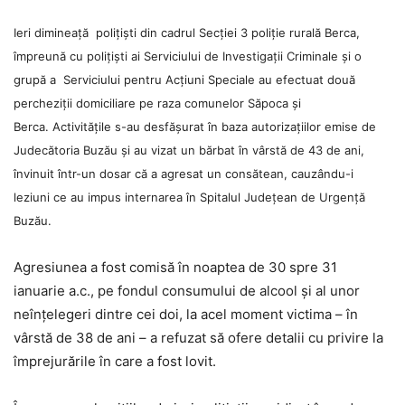
Ieri dimineață poliţişti din cadrul Secţiei 3 poliţie rurală Berca,
împreună cu poliţişti ai Serviciului de Investigaţii Criminale şi o
grupă a Serviciului pentru Acţiuni Speciale au efectuat două
percheziţii domiciliare pe raza comunelor Săpoca şi
Berca.
Activităţile s-au desfăşurat în baza autorizaţiilor emise de
Judecătoria Buzău şi au vizat un bărbat în vârstă de 43 de ani,
învinuit într-un dosar că a agresat un consătean, cauzându-i
leziuni ce au impus internarea în Spitalul Judeţean de Urgenţă
Buzău.
Agresiunea a fost comisă în noaptea de 30 spre 31
ianuarie a.c., pe fondul consumului de alcool şi al unor
neînţelegeri dintre cei doi, la acel moment victima – în
vârstă de 38 de ani – a refuzat să ofere detalii cu privire la
împrejurările în care a fost lovit.