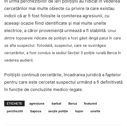
În urma percheziţiilor de ieri poliţiştii au ridicat în vederea
cercetărilor mai multe obiecte cu privire la care existau
indicii că ar fi fost folosite la comiterea agresiunii, cu
aceeaşi ocazie fiind identificate şi mai multe unelte
electrice, a căror provenienţă urmează a fi stabilită.
Unul
dintre topoarele ridicate de poliţişti a fost găsit lângă patul în care
se afla suspectul.
Totodată, suspectul, care se sustrăgea
cercetărilor, a fost condus la sediul Secţiei 3 poliţie rurală Berca în
vederea audierii.
Poliţiştii continuă cercetările, încadrarea juridică a faptelor
pentru care este cercetat suspectul urmând a fi definitivată
în funcţie de concluziile medico-legale.
ETICHETE
agresiune
barbat
Berca
featured
perchezitii
Sapoca
secţie poliţie
topor
unelte