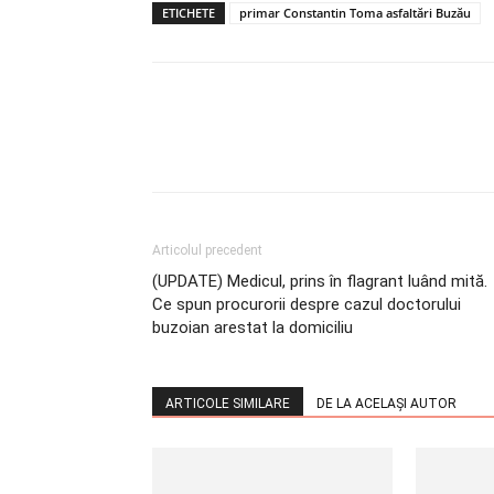
ETICHETE
primar Constantin Toma asfaltări Buzău
Articolul precedent
(UPDATE) Medicul, prins în flagrant luând mită.
Ce spun procurorii despre cazul doctorului
buzoian arestat la domiciliu
ARTICOLE SIMILARE
DE LA ACELAȘI AUTOR