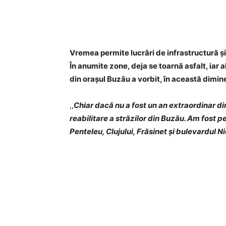
Acțiune
Vremea permite lucrări de infrastructură și
În anumite zone, deja se toarnă asfalt, iar a
din orașul Buzău a vorbit, în această dimi
,,
Chiar dacă nu a fost un an extraordinar di
reabilitare a străzilor din Buzău. Am fost p
Penteleu, Clujului, Frăsinet și bulevardul N