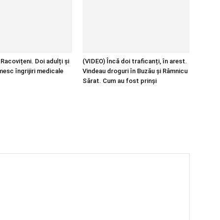
Racovițeni. Doi adulți și
(VIDEO) Încă doi traficanți, în arest.
mesc îngrijiri medicale
Vindeau droguri în Buzău și Râmnicu
Sărat. Cum au fost prinși