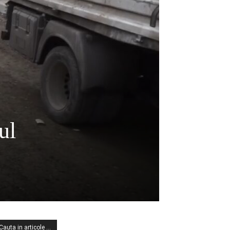
ul
Cauta in articole …