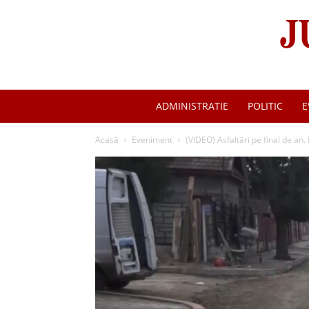
ADMINISTRATIE
POLITIC
E
Acasă
Eveniment
(VIDEO) Asfaltări pe final de an