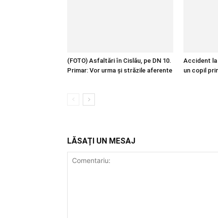
(FOTO) Asfaltări în Cislău, pe DN 10.
Accident la 
Primar: Vor urma și străzile aferente
un copil pri
LĂSAȚI UN MESAJ