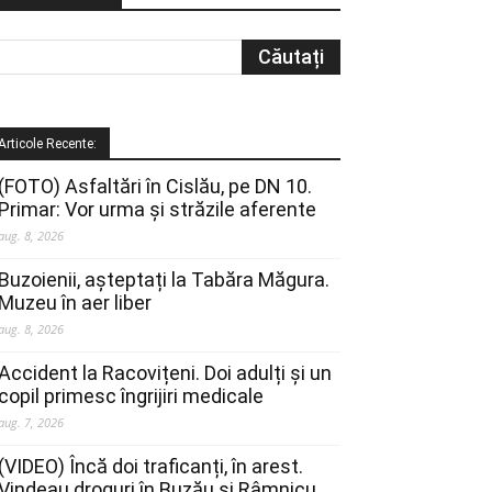
Articole Recente:
(FOTO) Asfaltări în Cislău, pe DN 10.
Primar: Vor urma și străzile aferente
aug. 8, 2026
Buzoienii, așteptați la Tabăra Măgura.
Muzeu în aer liber
aug. 8, 2026
Accident la Racovițeni. Doi adulți și un
copil primesc îngrijiri medicale
aug. 7, 2026
(VIDEO) Încă doi traficanți, în arest.
Vindeau droguri în Buzău și Râmnicu