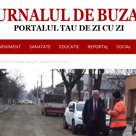
VENIMENT
SANATATE
EDUCATIE
REPORTAJ
SOCIAL
Jurnalul
. Primarul Toma, despre șantierele în lucru
de
Buzau