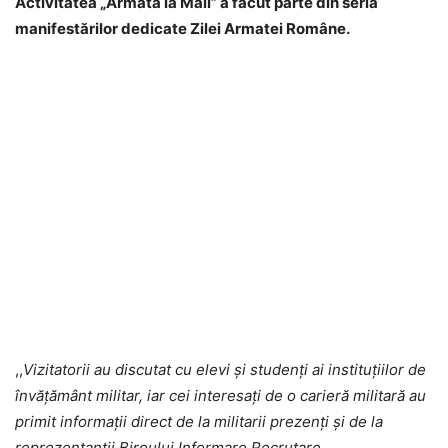
Activitatea „Armata la Mall” a făcut parte din seria
manifestărilor dedicate Zilei Armatei Române.
,,
Vizitatorii au discutat cu elevi și studenți ai instituțiilor de
învățământ militar, iar cei interesați de o carieră militară au
primit informații direct de la militarii prezenți și de la
reprezentanții Biroului Informare Recrutare.