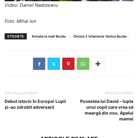
Video: Daniel Nadoleanu
Foto: Mihai Ion
ETICHETE
Armata la mall Buzău
Divizia 2 Infanterie Getica Buzău
Articolul precedent
Articolul următor
Debut istoric în Europa! Lupii
Povestea lui David – lupta
și-au zdrobit adversarii
unui copil care vrea să
meargă din nou. Apelul
mamei