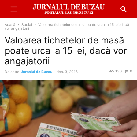
Acasă
Social
Valoarea tichetelor de masă poate urca la 15 lei, dacă
vor angajatorii
Valoarea tichetelor de masă
poate urca la 15 lei, dacă vor
angajatorii
136
0
De catre
Jurnalul de Buzau
-
dec. 3, 2016