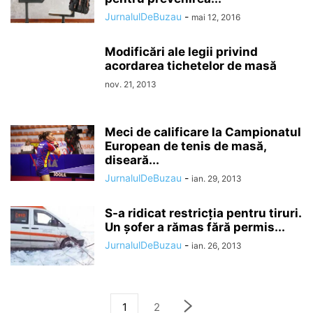
JurnalulDeBuzau
-
mai 12, 2016
Modificări ale legii privind
acordarea tichetelor de masă
nov. 21, 2013
Meci de calificare la Campionatul
European de tenis de masă,
diseară...
JurnalulDeBuzau
-
ian. 29, 2013
S-a ridicat restricția pentru tiruri.
Un șofer a rămas fără permis...
JurnalulDeBuzau
-
ian. 26, 2013
1
2