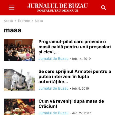
Acasă
Etichete
Masa
masa
Programul-pilot care prevede o
masă caldă pentru unii preşcolari
şi elevi,...
Jurnalul de Buzau
-
feb. 14, 2019
Se cere sprijinul Armatei pentru a
putea interveni în lupta
autorităţilor...
Jurnalul de Buzau
-
feb. 9, 2019
Cum vă reveniţi după masa de
Crăciun!
Jurnalul de Buzau
-
dec. 27, 2017