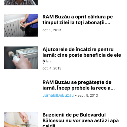
RAM Buzău a oprit căldura pe
timpul zilei la toţi abonaţii....
oct. 9, 2013
Ajutoarele de încălzire pentru
iarnă: cine poate beneficia de ele
şi...
oct. 4, 2013
RAM Buzău se pregătește de
iarnă. Încep probele la rece a...
JurnalulDeBuzau
-
sept. 9, 2013
Buzoienii de pe Bulevardul
Bălcescu nu vor avea astăzi apă
caldă