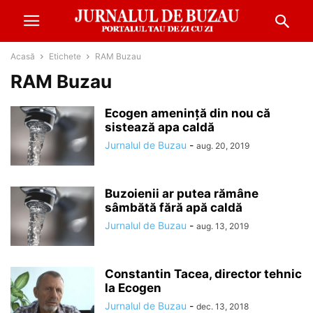
Acasă
Etichete
RAM Buzau
RAM Buzau
Ecogen amenință din nou că
sistează apa caldă
Jurnalul de Buzau
-
aug. 20, 2019
Buzoienii ar putea rămâne
sâmbătă fără apă caldă
Jurnalul de Buzau
-
aug. 13, 2019
Constantin Tacea, director tehnic
la Ecogen
Jurnalul de Buzau
-
dec. 13, 2018