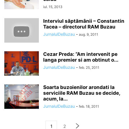
iul. 15, 2013
Interviul săptămânii – Constantin
Tacea – directorul RAM Buzau
JurnalulDeBuzau
-
aug. 9, 2011
Cezar Preda: “Am intervenit pe
langa premier si am obtinut o...
JurnalulDeBuzau
-
feb. 25, 2011
Soarta buzoienilor arondati la
serviciile RAM Buzau se decide,
acum, la...
JurnalulDeBuzau
-
feb. 18, 2011
1
2