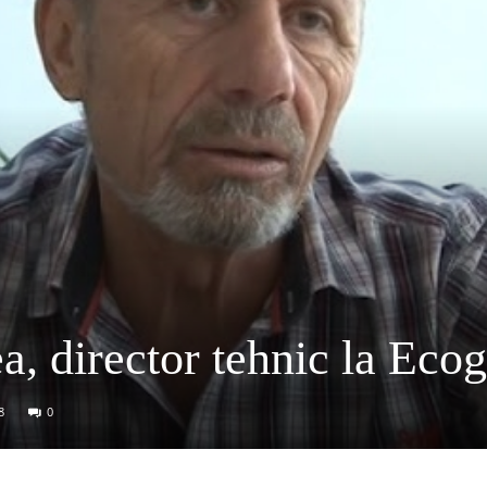
a, director tehnic la Eco
8
0