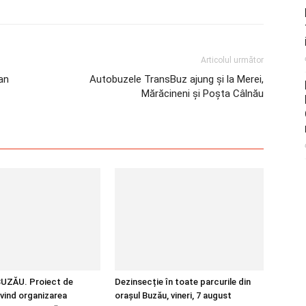
Articolul următor
ean
Autobuzele TransBuz ajung și la Merei,
Mărăcineni și Poșta Câlnău
UZĂU. Proiect de
Dezinsecție în toate parcurile din
ivind organizarea
orașul Buzău, vineri, 7 august