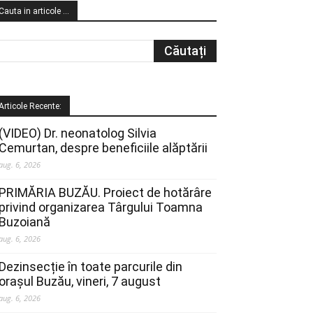
Cauta in articole …
Articole Recente:
(VIDEO) Dr. neonatolog Silvia
Cemurtan, despre beneficiile alăptării
aug. 6, 2026
PRIMĂRIA BUZĂU. Proiect de hotărâre
privind organizarea Târgului Toamna
Buzoiană
aug. 6, 2026
Dezinsecție în toate parcurile din
orașul Buzău, vineri, 7 august
aug. 6, 2026