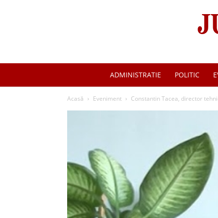
ADMINISTRATIE
POLITIC
E
Acasă
Eveniment
Constantin Tacea, director tehn