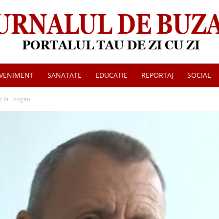
VENIMENT
SANATATE
EDUCATIE
REPORTAJ
SOCIAL
Jurnalul
ic la Ecogen
de
Buzau