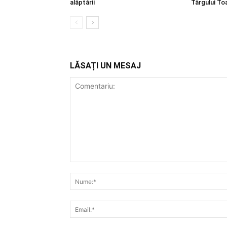
alăptării
Târgului T
LĂSAȚI UN MESAJ