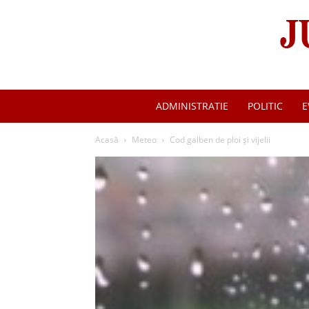
ADMINISTRATIE
POLITIC
E
Acasă
Meteo
Cod galben de ploi și vijelii