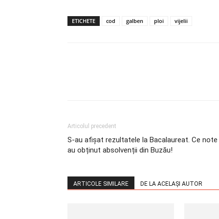
ETICHETE
cod
galben
ploi
vijelii
Articolul precedent
S-au afișat rezultatele la Bacalaureat. Ce note
au obținut absolvenții din Buzău!
ARTICOLE SIMILARE
DE LA ACELAȘI AUTOR