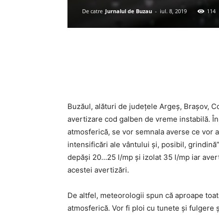
De catre
Jurnalul de Buzau
-
iul. 8, 2019
114
Acțiune
Buzăul, alături de județele Argeș, Brașov, C
avertizare cod galben de vreme instabilă. În 
atmosferică, se vor semnala averse ce vor av
intensificări ale vântului şi, posibil, grindin
depăşi 20…25 l/mp şi izolat 35 l/mp iar avert
acestei avertizări.
De altfel, meteorologii spun că aproape toată
atmosferică. Vor fi ploi cu tunete și fulgere