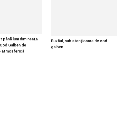
t până luni dimineaţa
Buzăul, sub atenționare de cod
 Cod Galben de
galben
te atmosferică