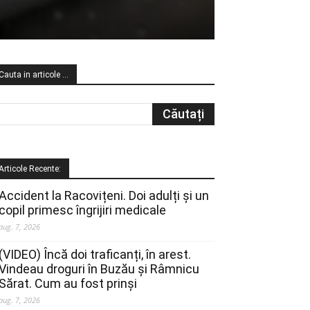
Cauta in articole …
Articole Recente:
Accident la Racovițeni. Doi adulți și un
copil primesc îngrijiri medicale
aug. 7, 2026
(VIDEO) Încă doi traficanți, în arest.
Vindeau droguri în Buzău și Râmnicu
Sărat. Cum au fost prinși
aug. 7, 2026