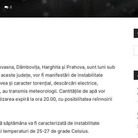
0
ovasna, Dâmbovița, Harghita și Prahova, sunt luni sub
aceste județe, vor fi manifestări de instabilitate
ea şi caracter torenţial, descărcări electrice,
ă”, au transmis meteorologii. Cantităţile de apă vor
izarea expiră la ora 20.00, cu posibilitatea reînnoirii
 săptămâna va fi caracterizată de instabilitate
 și temperaturi de 25-27 de grade Celsius.