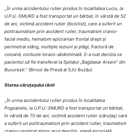
,,
În urma accidentului rutier produs în localitatea Luciu, la
U.P.U.-SMURD a fost transportat un bărbat, în vârstă de 52
de ani, victimă accident rutier (biciclist), care a suferit un
politraumatism prin accident rutier, traumatism cranio-
facial mediu, hematom epicranian frontal drept și
perimetral stâng, multiple leziuni și plăgi, fractură de
coloană, contuzie toraco-abdominală. S-a luat decizia ca
pacientul să fie transferat la Spitalul „Bagdasar Arseni” din
București.
” (Biroul de Presă al SJU Buzău)
Starea căruțașului rănit
,,
În urma accidentului rutier produs în localitatea
Pogoanele, la U.P.U.-SMURD a fost transportat un bărbat,
în vârstă de 70 de ani, victimă accident rutier (căruțaș) care
a suferit un politraumatism prin accident rutier, traumatism
cranio-cerebral minor acut deschis, plagă escoriată