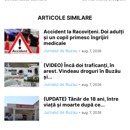
ARTICOLE SIMILARE
Accident la Racovițeni. Doi adulți
și un copil primesc îngrijiri
medicale
Jurnalul de Buzau
-
aug. 7, 2026
(VIDEO) Încă doi traficanți, în
arest. Vindeau droguri în Buzău
și...
Jurnalul de Buzau
-
aug. 7, 2026
(UPDATE) Tânăr de 18 ani, între
viață și moarte după ce...
Jurnalul de Buzau
-
aug. 7, 2026