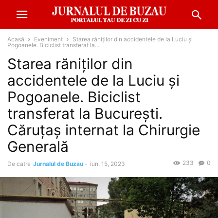
Acasă
Eveniment
Starea răniților din accidentele de la Luciu și
Pogoanele. Biciclist transferat la...
Starea răniților din
accidentele de la Luciu și
Pogoanele. Biciclist
transferat la București.
Căruțaș internat la Chirurgie
Generală
233
0
De catre
Jurnalul de Buzau
-
iun. 15, 2023