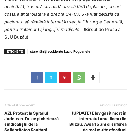
occipitală, fractură piramidă nazală fără deplasare, arcuri
costale anterolaterale drepte C4-C7. S-a luat decizia ca
pacientul să rămână internat în secția Chirurgie Generală,
pentru tratament și îngrijiri medicale.
” (Biroul de Presă al
SJU Buzău)
ETICHETE
stare răniți accidente Luciu Pogoanele
Articolul precedent
Articolul următor
AZI. Protest la Spitalul
(UPDATE) Elev găsit mort în
Județean. De ce pichetează
internatul unui liceu din
sindicaliștii de la
Buzău. Avea 15 ani și suferea
Solidaritatea Sanitară
de mai multe afecțiuni