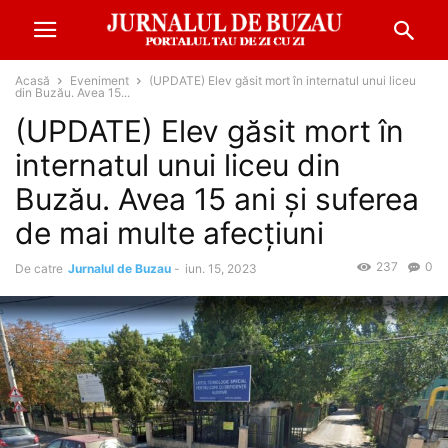
Acasă
Eveniment
(UPDATE) Elev găsit mort în internatul unui liceu
din Buzău. Avea 15...
(UPDATE) Elev găsit mort în
internatul unui liceu din
Buzău. Avea 15 ani și suferea
de mai multe afecțiuni
237
0
De catre
Jurnalul de Buzau
-
iun. 15, 2023