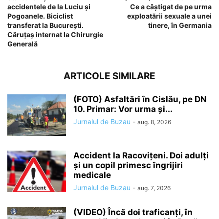
accidentele de la Luciu și
Ce a câștigat de pe urma
Pogoanele. Biciclist
exploatării sexuale a unei
transferat la București.
tinere, în Germania
Căruțaș internat la Chirurgie
Generală
ARTICOLE SIMILARE
(FOTO) Asfaltări în Cislău, pe DN
10. Primar: Vor urma și...
Jurnalul de Buzau
-
aug. 8, 2026
Accident la Racovițeni. Doi adulți
și un copil primesc îngrijiri
medicale
Jurnalul de Buzau
-
aug. 7, 2026
(VIDEO) Încă doi traficanți, în