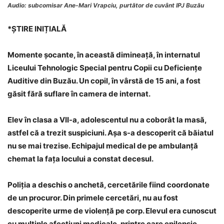
Audio: subcomisar Ane-Mari Vrapciu, purtător de cuvânt IPJ Buzău
*ȘTIRE INIȚIALĂ
Momente șocante, în această dimineață, în internatul
Liceului Tehnologic Special pentru Copii cu Deficiențe
Auditive din Buzău. Un copil, în vârstă de 15 ani, a fost
găsit fără suflare în camera de internat.
Elev în clasa a VII-a, adolescentul nu a coborât la masă,
astfel că a trezit suspiciuni. Așa s-a descoperit că băiatul
nu se mai trezise. Echipajul medical de pe ambulanță
chemat la fața locului a constat decesul.
Poliția a deschis o anchetă, cercetările fiind coordonate
de un procuror. Din primele cercetări, nu au fost
descoperite urme de violență pe corp. Elevul era cunoscut
cu multiple afecțiuni medicale, printre care epilepsie,