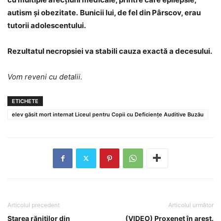
autism și obezitate.
Bunicii lui, de fel din Pârscov, erau
tutorii adolescentului.
Rezultatul necropsiei va stabili cauza exactă a decesului.
Vom reveni cu detalii.
ETICHETE
elev găsit mort internat Liceul pentru Copii cu Deficiențe Auditive Buzău
Articolul precedent
Articolul următor
Starea răniților din
(VIDEO) Proxenet în arest.