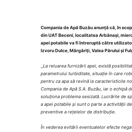
Acțiune
Compania de Apă Buzău anunță că, în scopul
din UAT Beceni, localitatea Arbănași, miercu
apei potabile va fi întreruptă către utilizato
Izvoru Dulce, Mărgăriți, Valea Părului și Fu
,,
La reluarea furnizării apei, există posibilit
parametrului turbiditate, situație în care ro
pentru ca apa să revină la caracteristicile no
Compania de Apă S.A. Buzău, iar o echipă de
soluționa problema sesizată. Lucrările de s
a apei potabile și sunt o parte a activități
preventive a rețelelor de distribuție.
În vederea evitării eventualelor efecte neg