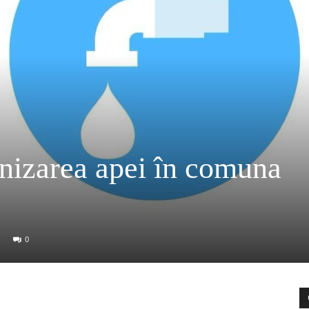
rnizarea apei în comuna
0