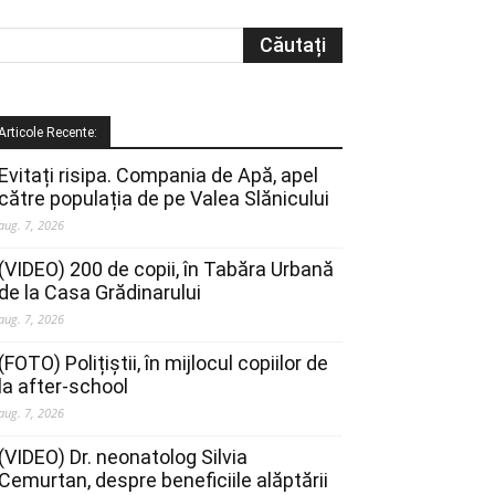
Articole Recente:
Evitați risipa. Compania de Apă, apel
către populația de pe Valea Slănicului
aug. 7, 2026
(VIDEO) 200 de copii, în Tabăra Urbană
de la Casa Grădinarului
aug. 7, 2026
(FOTO) Polițiștii, în mijlocul copiilor de
la after-school
aug. 7, 2026
(VIDEO) Dr. neonatolog Silvia
Cemurtan, despre beneficiile alăptării