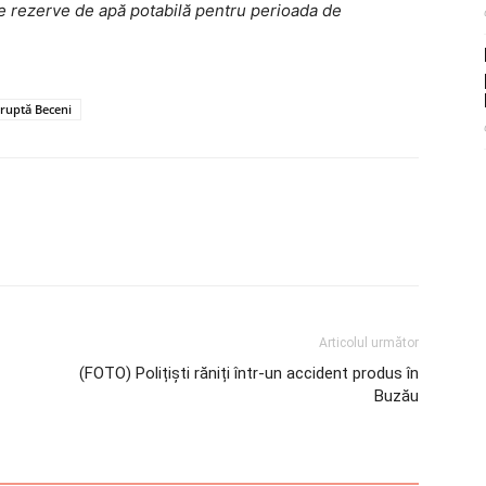
ze rezerve de apă potabilă pentru perioada de
eruptă Beceni
Articolul următor
(FOTO) Polițiști răniți într-un accident produs în
Buzău