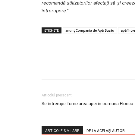
recomandă utilizatorilor afectați să-şi cree
întrerupere
.”
ETICHETE
anunț Compania de Apă Buzău
apă într
Articolul precedent
Se întrerupe furnizarea apei în comuna Florica
ARTICOLE SIMILARE
DE LA ACELAȘI AUTOR