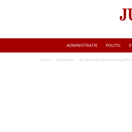
ADMINISTRATIE
POLITIC
E
Acasă
Eveniment
Se întrerupe furnizarea apei în