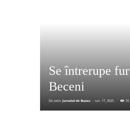
Se întrerupe fu
Beceni
De catre
Jurnalul de Buzau
-
iun. 17, 2025
55