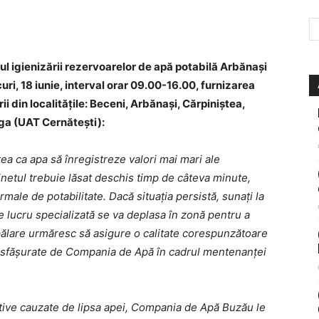
 igienizării rezervoarelor de apă potabilă Arbănași
ri, 18 iunie, interval orar 09.00-16.00, furnizarea
rii din localitățile: Beceni, Arbănași, Cărpiniștea,
lga (UAT Cernătești):
atea ca apa să înregistreze valori mai mari ale
binetul trebuie lăsat deschis timp de câteva minute,
rmale de potabilitate. Dacă situația persistă, sunați la
 lucru specializată se va deplasa în zonă pentru a
pălare urmăresc să asigure o calitate corespunzătoare
i desfășurate de Compania de Apă în cadrul mentenanței
ative cauzate de lipsa apei, Compania de Apă Buzău le