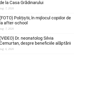
de la Casa Grădinarului
aug. 7, 2026
(FOTO) Polițiștii, în mijlocul copiilor de
la after-school
aug. 7, 2026
(VIDEO) Dr. neonatolog Silvia
Cemurtan, despre beneficiile alăptării
aug. 6, 2026