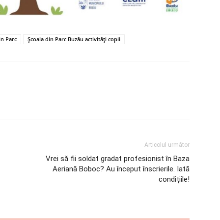
in Parc
Școala din Parc Buzău activități copii
Articolul următor
Vrei să fii soldat gradat profesionist în Baza
Aeriană Boboc? Au început înscrierile. Iată
condițiile!