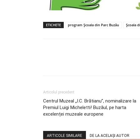
ETICHETE
program Școala din Parc Buzău
Școala d
Articolul precedent
Centrul Muzeal „I.C. Brătianu”, nominalizare la
Premiul Luigi Micheletti! Buzăul, pe harta
excelenței muzeale europene
ARTICOLE SIMILARE
DE LA ACELAȘI AUTOR