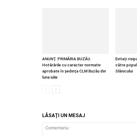
ANUNȚ. PRIMĂRIA BUZĂU.
Evitați risi
Hotărârile cu caracter normativ
către popul
aprobate în ședința CLM Buzău din
Slănicului
luna iulie
LĂSAȚI UN MESAJ