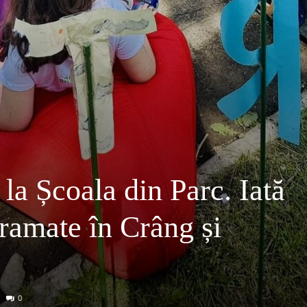
i la Școala din Parc. Iată
gramate în Crâng și
0