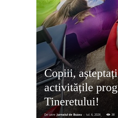
Copiii, așteptaț
activitățile pro
Tineretului!
De catre
Jurnalul de Buzau
-
iul. 6, 2026
38