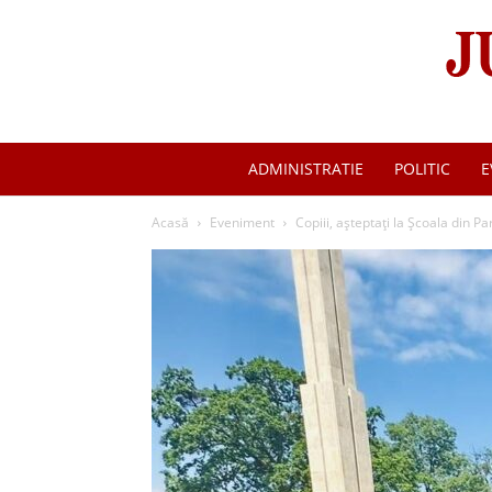
ADMINISTRATIE
POLITIC
E
Acasă
Eveniment
Copiii, așteptați la Școala din Pa