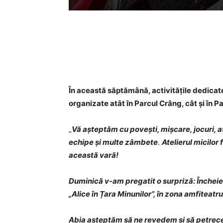
Acțiune
În această săptămână, activitățile dedicate
organizate atât în Parcul Crâng, cât și în Pa
„
Vă așteptăm cu povești, mișcare, jocuri, at
echipe și multe zâmbete
.
Atelierul micilor
această vară!
Duminică v-am pregatit o surpriză: Închei
„Alice în Țara Minunilor”, în zona amfiteatru
Abia așteptăm să ne revedem și să petrec