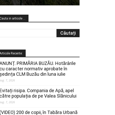
Cauta in articole …
Articole Recente:
ANUNȚ. PRIMĂRIA BUZĂU. Hotărârile
cu caracter normativ aprobate în
ședința CLM Buzău din luna iulie
aug. 7, 2026
Evitați risipa. Compania de Apă, apel
către populația de pe Valea Slănicului
aug. 7, 2026
(VIDEO) 200 de copii, în Tabăra Urbană