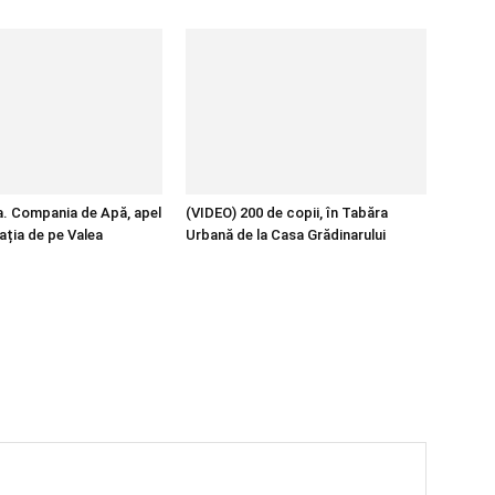
pa. Compania de Apă, apel
(VIDEO) 200 de copii, în Tabăra
ația de pe Valea
Urbană de la Casa Grădinarului