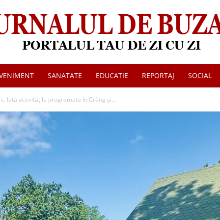
VENIMENT
SANATATE
EDUCATIE
REPORTAJ
SOCIAL
Jurnalul
rc. Iată activitățile programate în Crâng și...
de
Buzau