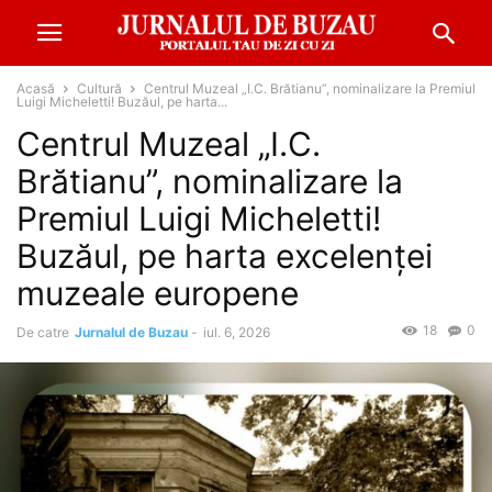
Acasă
Cultură
Centrul Muzeal „I.C. Brătianu”, nominalizare la Premiul
Luigi Micheletti! Buzăul, pe harta...
Centrul Muzeal „I.C.
Brătianu”, nominalizare la
Premiul Luigi Micheletti!
Buzăul, pe harta excelenței
muzeale europene
18
0
De catre
Jurnalul de Buzau
-
iul. 6, 2026