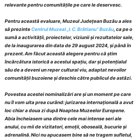
relevante pentru comunitățile pe care le deservesc.
Pentru această evaluare, Muzeul Județean Buzău a ales
să prezinte
Centrul Muzeal „I. C. Brătianu” Buzău
, ca pe o
sumă a activității, proiectelor, viziunii și rezultatelor sale,
de la inaugurarea din data de 29 august 2024, și până în
prezent. Am făcut această alegere pentru că știm
încărcătura istorică a acestui spațiu, dar și potențialul
său de a deveni un reper cultural viu, adaptat nevoilor
comunității buzoiene și deschis către publicul de astăzi.
Povestea acestei nominalizări are și un moment pe care
nu îl vom uita prea curând: jurizarea internațională a avut
loc chiar a doua zi după Noaptea Muzeelor Europene.
Abia încheiasem una dintre cele mai intense seri ale
anului, cu mii de vizitatori, emoții, oboseală, bucurie și
adrenalină. Nici nu apucasem bine să ne tragem sufletul,