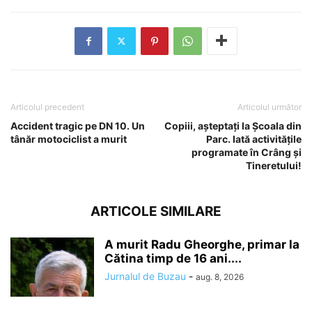
Articolul precedent
Articolul următor
Accident tragic pe DN 10. Un
Copiii, așteptați la Școala din
tânăr motociclist a murit
Parc. Iată activitățile
programate în Crâng și
Tineretului!
ARTICOLE SIMILARE
A murit Radu Gheorghe, primar la
Cătina timp de 16 ani....
Jurnalul de Buzau
-
aug. 8, 2026