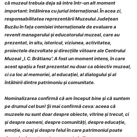
că muzeul trebuia deja să intre într-un alt moment
important: întâlnirea cu juriul internațional. În acea zi,
responsabilitatea reprezentării Muzeului Județean
Buzău în fața comisiei internaționale de evaluare a
revenit managerului și educatorului muzeal, care au
prezentat, in situ, istoricul, viziunea, activitatea,
proiectele dezvoltate și direcțiile viitoare ale Centrului
Muzeal „I. C. Brătianu”. A fost un moment intens, în care
acest spațiu a fost prezentat nu doar ca obiectiv muzeal,
ci ca loc al memoriei, al educației, al dialogului și al
întâlnirii dintre patrimoniu și comunitate.
Nominalizarea confirmă că am început bine și că suntem
pe drumul cel bun! Și mai confirmă ceva: aceea că
muzeele nu sunt doar despre obiecte, vitrine și trecut, ci
și despre oameni, despre comunități, despre educație,
emoție, curaj și despre felul în care patrimoniul poate