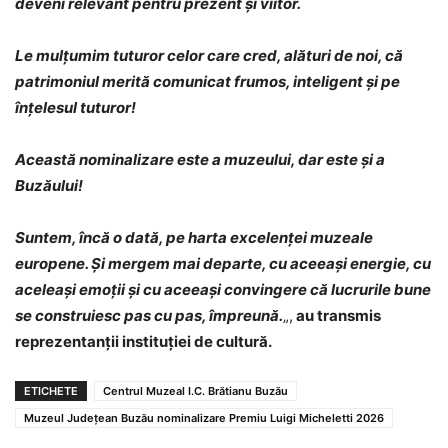
deveni relevant pentru prezent și viitor.
Le mulțumim tuturor celor care cred, alături de noi, că
patrimoniul merită comunicat frumos, inteligent și pe
înțelesul tuturor!
Această nominalizare este a muzeului, dar este și a
Buzăului!
Suntem, încă o dată, pe harta excelenței muzeale
europene. Și mergem mai departe, cu aceeași energie, cu
aceleași emoții și cu aceeași convingere că lucrurile bune
se construiesc pas cu pas, împreună.
„,
au transmis
reprezentanții instituției de cultură.
ETICHETE
Centrul Muzeal I.C. Brătianu Buzău
Muzeul Județean Buzău nominalizare Premiu Luigi Micheletti 2026