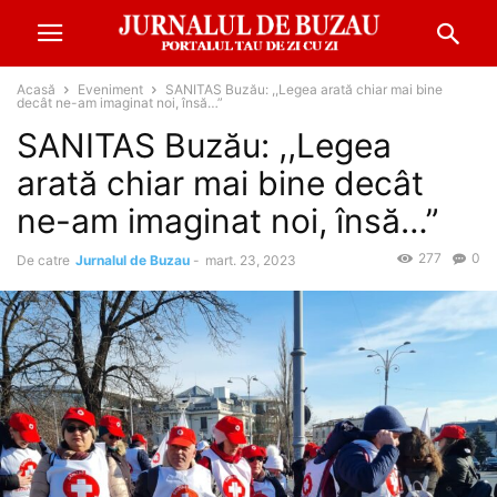
Acasă
Eveniment
SANITAS Buzău: ,,Legea arată chiar mai bine
decât ne-am imaginat noi, însă…”
SANITAS Buzău: ,,Legea
arată chiar mai bine decât
ne-am imaginat noi, însă…”
277
0
De catre
Jurnalul de Buzau
-
mart. 23, 2023