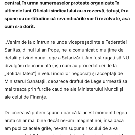
central, în urma numeroaselor proteste organizate în
ultimele luni. Oficialii sindicatului au o rezervă, totuși, în a
spune cu certitudine că revendicările vor fi rezolvate, așa
cum s-a dorit.
,,Venim de la o întrunire unde vicepreședintele Federației
Sanitas, d-nul Iulian Pope, ne-a comunicat o mulțime de
detalii privind noua Lege a Salarizării. Am fost rugați să NU
divulgăm deocamdată (așa cum au procedat cei de la
„Solidaritatea”) nivelul indicilor negociați și acceptați de
Ministerul Sănătății, deoarece draftul de Lege urmează sa
mai treacă prin furcile caudine ale Ministerului Muncii și
ale celui de Finanțe.
De aceea vă putem spune doar că la acest moment Legea
arată chiar mai bine decât ne-am imaginat noi, însă dacă
am publica acele grile, ne-am supune riscului de a va