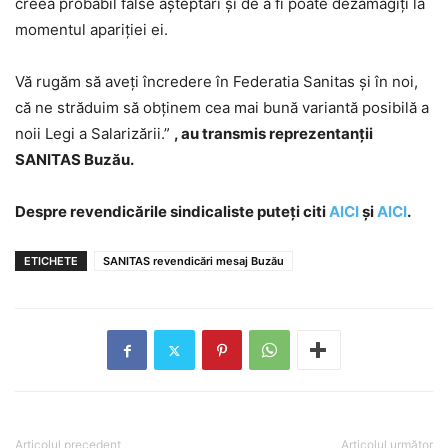
creea probabil false așteptări și de a fi poate dezamăgiți la
momentul apariției ei.
Vă rugăm să aveți încredere în Federatia Sanitas și în noi,
că ne străduim să obținem cea mai bună variantă posibilă a
noii Legi a Salarizării.”
, au transmis reprezentanții
SANITAS Buzău.
Despre revendicările sindicaliste puteți citi
AICI
și
AICI
.
ETICHETE
SANITAS revendicări mesaj Buzău
Articolul precedent
Articolul următor