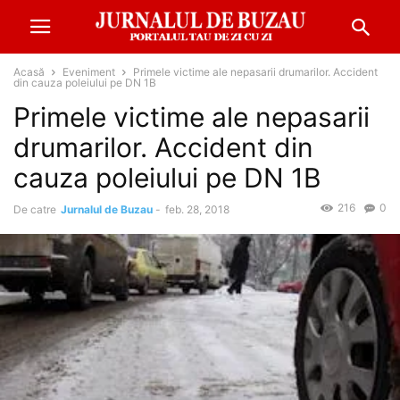
Acasă
Eveniment
Primele victime ale nepasarii drumarilor. Accident
din cauza poleiului pe DN 1B
Primele victime ale nepasarii
drumarilor. Accident din
cauza poleiului pe DN 1B
216
0
De catre
Jurnalul de Buzau
-
feb. 28, 2018