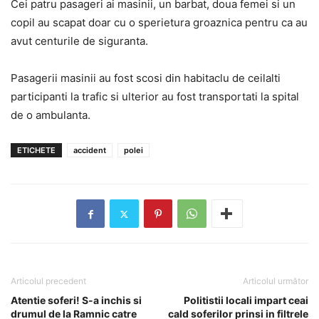
Cei patru pasageri ai masinii, un barbat, doua femei si un
copil au scapat doar cu o sperietura groaznica pentru ca au
avut centurile de siguranta.
Pasagerii masinii au fost scosi din habitaclu de ceilalti
participanti la trafic si ulterior au fost transportati la spital
de o ambulanta.
ETICHETE
accident
polei
Articolul precedent
Articolul următor
Atentie soferi! S-a inchis si
Politistii locali impart ceai
drumul de la Ramnic catre
cald soferilor prinsi in filtrele