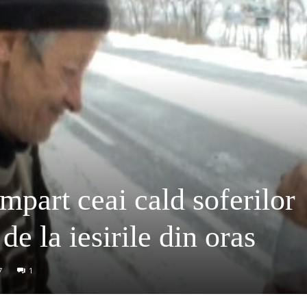
 impart ceai cald soferilor
 de la iesirile din oras
7
1