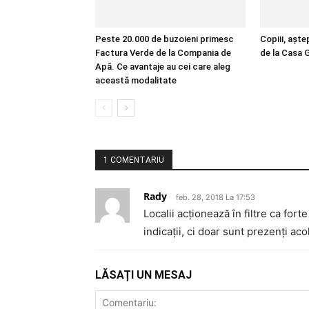
Peste 20.000 de buzoieni primesc
Copiii, aște
Factura Verde de la Compania de
de la Casa G
Apă. Ce avantaje au cei care aleg
această modalitate
1 COMENTARIU
Rady
feb. 28, 2018 La 17:53
Localii acționează în filtre ca for
indicații, ci doar sunt prezenți aco
LĂSAȚI UN MESAJ