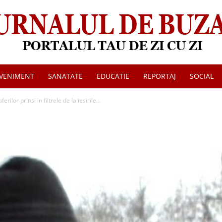
VENIMENT
SANATATE
EDUCATIE
REPORTAJ
SOCIAL
Jurnalul
ferilor prinsi in filtrele de la iesirile...
de
Buzau