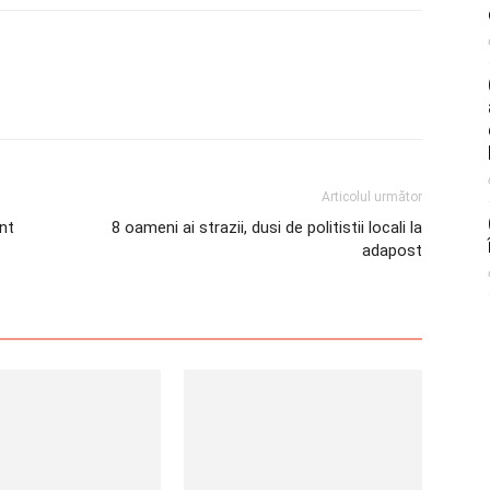
Articolul următor
ent
8 oameni ai strazii, dusi de politistii locali la
adapost