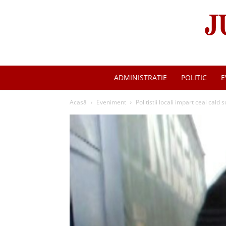
ADMINISTRATIE
POLITIC
E
Acasă
Eveniment
Politistii locali impart ceai cald so