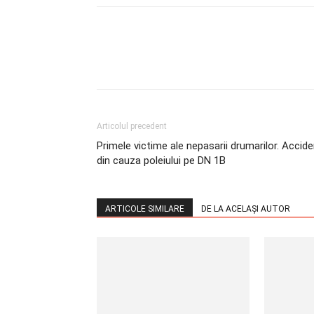
Articolul precedent
Primele victime ale nepasarii drumarilor. Accid
din cauza poleiului pe DN 1B
ARTICOLE SIMILARE
DE LA ACELAȘI AUTOR