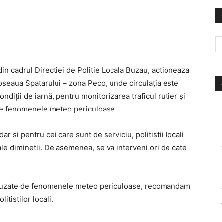
 din cadrul Directiei de Politie Locala Buzau, actioneaza
Soseaua Spatarului – zona Peco, unde circulaţia este
ondiţii de iarnă, pentru monitorizarea traficul rutier şi
de fenomenele meteo periculoase.
dar si pentru cei care sunt de serviciu, politistii locali
ale diminetii. De asemenea, se va interveni ori de cate
cauzate de fenomenele meteo periculoase, recomandam
itistilor locali.