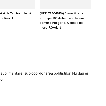
ptați la Tabăra Urbană
(UPDATE/VIDEO) S-a extins pe
rădinarului
aproape 100 de hectare. Incendiu în
comuna Podgoria. A fost emis
mesaj RO-Alert
te suplimentare, sub coordonarea polițiștilor. Nu dau ei
lo.