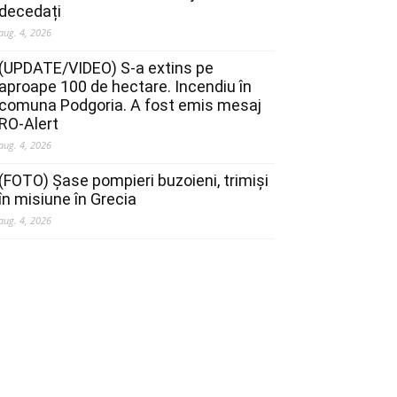
decedați
aug. 4, 2026
(UPDATE/VIDEO) S-a extins pe
aproape 100 de hectare. Incendiu în
comuna Podgoria. A fost emis mesaj
RO-Alert
aug. 4, 2026
(FOTO) Șase pompieri buzoieni, trimiși
în misiune în Grecia
aug. 4, 2026