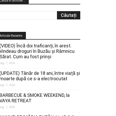
Cauta in articole …
Articole Recente:
(VIDEO) Încă doi traficanți, în arest.
Vindeau droguri în Buzău și Râmnicu
Sărat. Cum au fost prinși
aug. 7, 2026
(UPDATE) Tânăr de 18 ani, între viață și
moarte după ce s-a electrocutat
aug. 7, 2026
BARBECUE & SMOKE WEEKEND, la
VAYA RETREAT
aug. 7, 2026