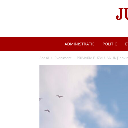
ADMINISTRATIE
POLITIC
E
Acasă
Eveniment
PRIMĂRIA BUZĂU. ANUNȚ privind 