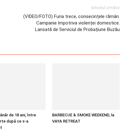
Articolul următor
(VIDEO/FOTO) Furia trece, consecințele rămân.
Campanie împotriva violenței domestice.
Lansată de Serviciul de Probațiune Buzău
năr de 18 ani, între
BARBECUE & SMOKE WEEKEND, la
arte după ce s-a
VAYA RETREAT
at