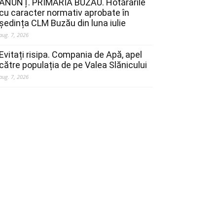
ANUNȚ. PRIMĂRIA BUZĂU. Hotărârile
cu caracter normativ aprobate în
ședința CLM Buzău din luna iulie
aug. 7, 2026
Evitați risipa. Compania de Apă, apel
către populația de pe Valea Slănicului
aug. 7, 2026