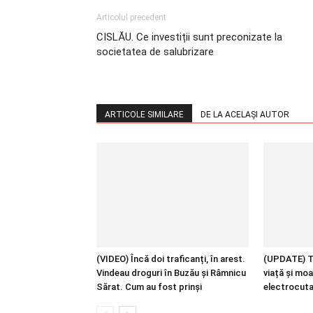
Articolul precedent
CISLĂU. Ce investiții sunt preconizate la
societatea de salubrizare
ARTICOLE SIMILARE
DE LA ACELAȘI AUTOR
(VIDEO) Încă doi traficanți, în arest.
(UPDATE) Tâ
Vindeau droguri în Buzău și Râmnicu
viață și mo
Sărat. Cum au fost prinși
electrocut