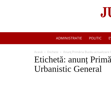
ADMINISTRATIE
POLITIC
E
Acasă
Etichete
Anunț Primăria Buzău actualizare 
Etichetă: anunț Primă
Urbanistic General