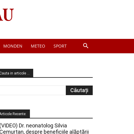
MONDEN
METEO
SPORT
Cauta in articole …
Articole Recente:
(VIDEO) Dr. neonatolog Silvia
Cemurtan, despre beneficiile alăptării