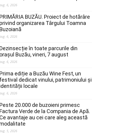
aug. 6, 2026
PRIMĂRIA BUZĂU. Proiect de hotărâre
privind organizarea Târgului Toamna
Buzoiană
aug. 6, 2026
Dezinsecție în toate parcurile din
orașul Buzău, vineri, 7 august
aug. 6, 2026
Prima ediție a Buzău Wine Fest, un
festival dedicat vinului, patrimoniului și
identității locale
aug. 6, 2026
Peste 20.000 de buzoieni primesc
Factura Verde de la Compania de Apă.
Ce avantaje au cei care aleg această
modalitate
aug. 5, 2026