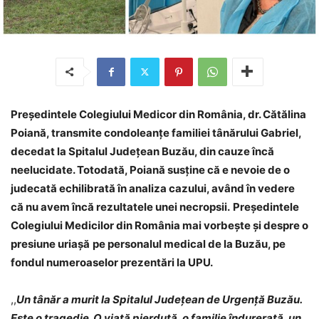
Președintele Colegiului Medicor din România, dr. Cătălina
Poiană, transmite condoleanțe familiei tânărului Gabriel,
decedat la Spitalul Județean Buzău, din cauze încă
neelucidate. Totodată, Poiană susține că e nevoie de o
judecată echilibrată în analiza cazului, având în vedere
că nu avem încă rezultatele unei necropsii.
Președintele
Colegiului Medicilor din România mai vorbește și despre o
presiune uriașă
pe personalul medical de la Buzău, pe
fondul numeroaselor prezentări la UPU.
,,
Un tânăr a murit la Spitalul Judeţean de Urgenţă Buzău.
Este o tragedie. O viață pierdută, o familie îndurerată, un