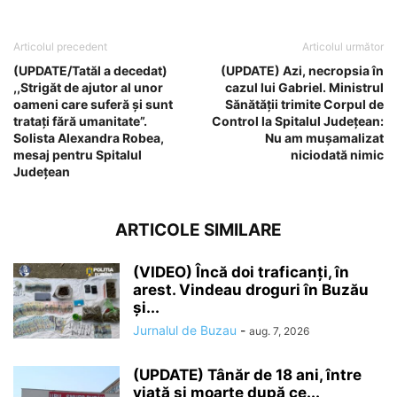
Articolul precedent
Articolul următor
(UPDATE/Tatăl a decedat)
(UPDATE) Azi, necropsia în
,,Strigăt de ajutor al unor
cazul lui Gabriel. Ministrul
oameni care suferă și sunt
Sănătății trimite Corpul de
tratați fără umanitate”.
Control la Spitalul Județean:
Solista Alexandra Robea,
Nu am mușamalizat
mesaj pentru Spitalul
niciodată nimic
Județean
ARTICOLE SIMILARE
(VIDEO) Încă doi traficanți, în
arest. Vindeau droguri în Buzău
și...
Jurnalul de Buzau
-
aug. 7, 2026
(UPDATE) Tânăr de 18 ani, între
viață și moarte după ce...