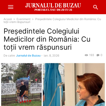
Acasă
Eveniment
Președintele Colegiului Medicilor din România: Cu
toții vrem răspunsuri
Președintele Colegiului
Medicilor din România: Cu
toții vrem răspunsuri
193
0
De catre
Jurnalul de Buzau
-
ian. 8, 2026