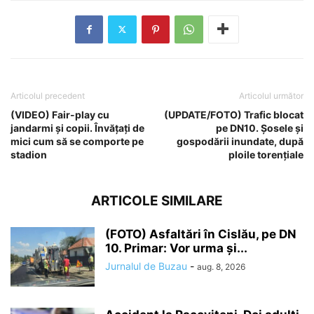
Articolul precedent
Articolul următor
(VIDEO) Fair-play cu
(UPDATE/FOTO) Trafic blocat
jandarmi și copii. Învățați de
pe DN10. Șosele și
mici cum să se comporte pe
gospodării inundate, după
stadion
ploile torențiale
ARTICOLE SIMILARE
(FOTO) Asfaltări în Cislău, pe DN
10. Primar: Vor urma și...
Jurnalul de Buzau
-
aug. 8, 2026