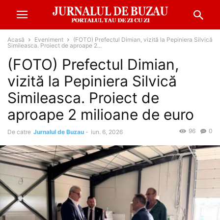
Acasă
Eveniment
(FOTO) Prefectul Dimian, vizită la Pepiniera Silvică
Simileasca. Proiect de aproape 2...
(FOTO) Prefectul Dimian,
vizită la Pepiniera Silvică
Simileasca. Proiect de
aproape 2 milioane de euro
96
0
De catre
Jurnalul de Buzau
-
iun. 6, 2026