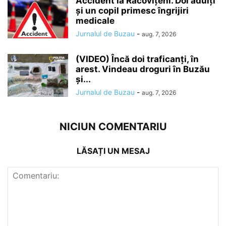
Accident la Racovițeni. Doi adulți
și un copil primesc îngrijiri
medicale
Jurnalul de Buzau
-
aug. 7, 2026
(VIDEO) Încă doi traficanți, în
arest. Vindeau droguri în Buzău
și...
Jurnalul de Buzau
-
aug. 7, 2026
NICIUN COMENTARIU
LĂSAȚI UN MESAJ