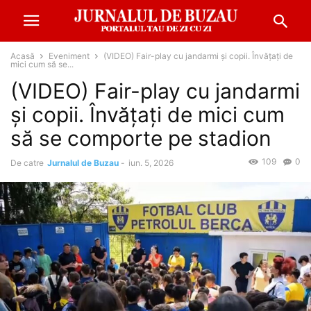
Acasă
Eveniment
(VIDEO) Fair-play cu jandarmi și copii. Învățați de
mici cum să se...
(VIDEO) Fair-play cu jandarmi
și copii. Învățați de mici cum
să se comporte pe stadion
109
0
De catre
Jurnalul de Buzau
-
iun. 5, 2026