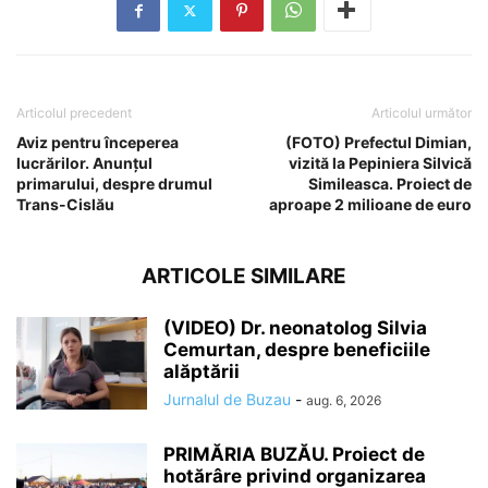
Articolul precedent
Articolul următor
Aviz pentru începerea
(FOTO) Prefectul Dimian,
lucrărilor. Anunțul
vizită la Pepiniera Silvică
primarului, despre drumul
Simileasca. Proiect de
Trans-Cislău
aproape 2 milioane de euro
ARTICOLE SIMILARE
(VIDEO) Dr. neonatolog Silvia
Cemurtan, despre beneficiile
alăptării
Jurnalul de Buzau
-
aug. 6, 2026
PRIMĂRIA BUZĂU. Proiect de
hotărâre privind organizarea